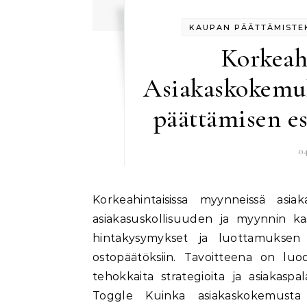
KAUPAN PÄÄTTÄMISTEK
Korkeah
Asiakaskokemu
päättämisen es
0
Korkeahintaisissa myynneissä asiakaskokemuksen optimointi on ratkaisevan tärkeää
asiakasuskollisuuden ja myynnin k
hintakysymykset ja luottamuksen p
ostopäätöksiin. Tavoitteena on luoda
tehokkaita strategioita ja asiakasp
Toggle Kuinka asiakaskokemusta 