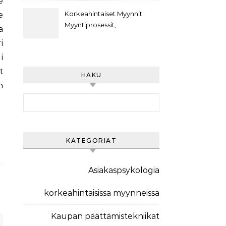
e
Asiakasviestintästrategiat,
Asiakasarvo
Korkeahintaiset Myynnit:
e
Myyntiprosessit,
a
Asiakaspolut,
i
Markkinointiviestintä
i
t
HAKU
n
Search for:
KATEGORIAT
Asiakaspsykologia
korkeahintaisissa myynneissä
Kaupan päättämistekniikat