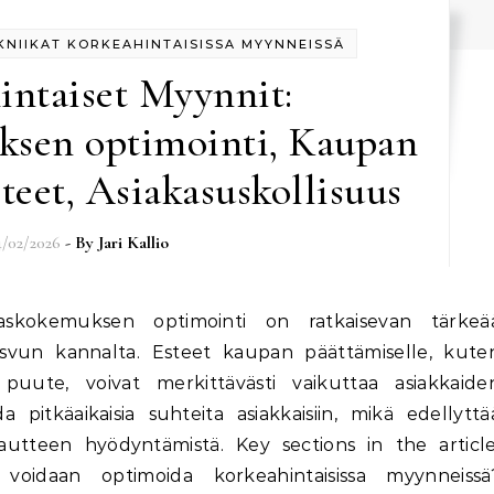
NIIKAT KORKEAHINTAISISSA MYYNNEISSÄ
intaiset Myynnit:
ksen optimointi, Kaupan
teet, Asiakasuskollisuus
4/02/2026
- By
Jari Kallio
asvun kannalta. Esteet kaupan päättämiselle, kute
uute, voivat merkittävästi vaikuttaa asiakkaide
 pitkäaikaisia suhteita asiakkaisiin, mikä edellyttä
alautteen hyödyntämistä. Key sections in the article
voidaan optimoida korkeahintaisissa myynneissä