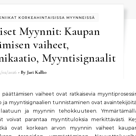
NIIKAT KORKEAHINTAISISSA MYYNNEISSÄ
iset Myynnit: Kaupan
ämisen vaiheet,
kaatio, Myyntisignaalit
5/02/2026
- By
Jari Kallio
ja myyntisignaalien tunnistaminen ovat avaintekijöitä
en laatuun ja myynnin tehokkuuteen. Ymmärtämäll
t voivat parantaa myyntituloksia merkittävästi. Ke
Mitkä ovat korkean arvon myynnin vaiheet kaupa