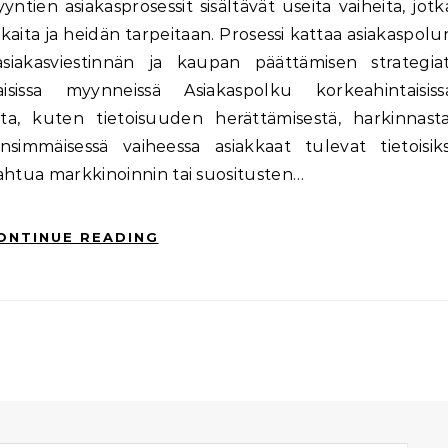
ntien asiakasprosessit sisältävät useita vaiheita, jotk
aita ja heidän tarpeitaan. Prosessi kattaa asiakaspolu
akasviestinnän ja kaupan päättämisen strategiat
isissa myynneissä Asiakaspolku korkeahintaisiss
ta, kuten tietoisuuden herättämisestä, harkinnasta
nsimmäisessä vaiheessa asiakkaat tulevat tietoisiks
apahtua markkinoinnin tai suositusten…
ONTINUE READING