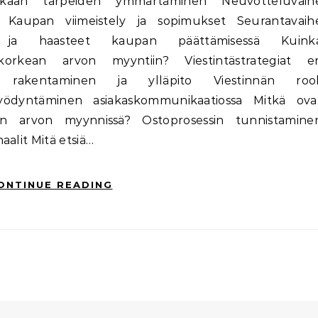
iakkaan tarpeiden ymmärtäminen Neuvotteluvaih
he Kaupan viimeistely ja sopimukset Seurantavaih
it ja haasteet kaupan päättämisessä Kuink
korkean arvon myyntiin? Viestintästrategiat er
en rakentaminen ja ylläpito Viestinnän rool
hyödyntäminen asiakaskommunikaatiossa Mitkä ova
an arvon myynnissä? Ostoprosessin tunnistamine
aalit Mitä etsiä…
ONTINUE READING