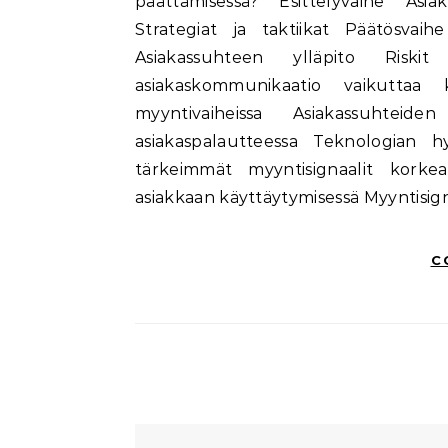
päättämisessä? Esittelyvaihe As
Strategiat ja taktiikat Päätösvai
Asiakassuhteen ylläpito Risk
asiakaskommunikaatio vaikuttaa 
myyntivaiheissa Asiakassuhteid
asiakaspalautteessa Teknologian 
tärkeimmät myyntisignaalit korke
asiakkaan käyttäytymisessä Myyntisign
C