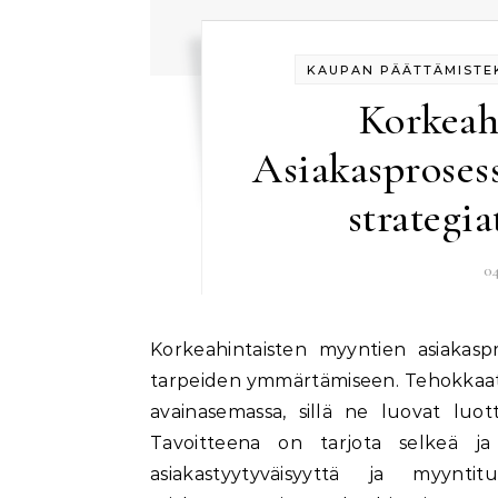
KAUPAN PÄÄTTÄMISTEK
Korkeah
Asiakasproses
strategia
0
Korkeahintaisten myyntien asiakasprosessit ovat monivaiheisia ja keskittyvät asiakkaiden
tarpeiden ymmärtämiseen. Tehokkaat k
avainasemassa, sillä ne luovat luo
Tavoitteena on tarjota selkeä ja
asiakastyytyväisyyttä ja myynti