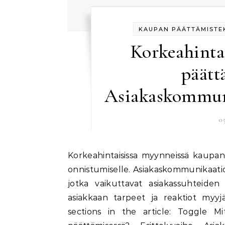
KAUPAN PÄÄTTÄMISTEK
Korkeahinta
päätt
Asiakaskommuni
0
Korkeahintaisissa myynneissä kaupan päättämisen vaiheet ovat ratkaisevia myyntiprosessin
onnistumiselle. Asiakaskommunikaatio 
jotka vaikuttavat asiakassuhteid
asiakkaan tarpeet ja reaktiot myyjä
sections in the article: Toggle 