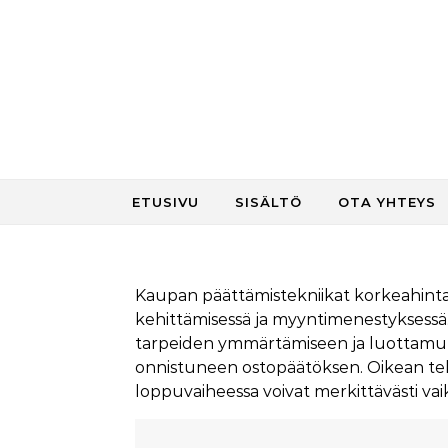
Skip to content
ETUSIVU
SISÄLTÖ
OTA YHTEYS
Kaupan päättämistekniikat korkeahintai
kehittämisessä ja myyntimenestyksessä
tarpeiden ymmärtämiseen ja luottamu
onnistuneen ostopäätöksen. Oikean tekn
loppuvaiheessa voivat merkittävästi vai