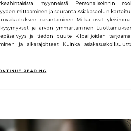
eahintaisissa myynneissä Personalisoinnin rool
syyden mittaaminen ja seuranta Asiakaspolun kartoitu
orovaikutuksen parantaminen Mitkä ovat yleisimmä
takysymykset ja arvon ymmärtäminen Luottamukse
päselvyys ja tiedon puute Kilpailijoiden tarjoama
inen ja aikarajoitteet Kuinka asiakasuskollisuutt
ONTINUE READING