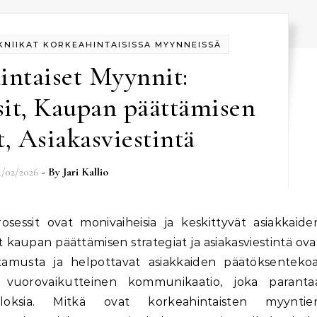
NIIKAT KORKEAHINTAISISSA MYYNNEISSÄ
intaiset Myynnit:
sit, Kaupan päättämisen
t, Asiakasviestintä
4/02/2026
- By
Jari Kallio
aupan päättämisen strategiat ja asiakasviestintä ova
ttamusta ja helpottavat asiakkaiden päätöksentekoa
 vuorovaikutteinen kommunikaatio, joka paranta
tuloksia. Mitkä ovat korkeahintaisten myyntie