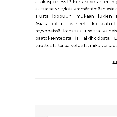
asiakasprosessit? Korkeahintaisten myy
auttavat yrityksiä ymmärtämään asiakk
alusta loppuun, mukaan lukien asi
Asiakaspolun vaiheet korkeahinta
myynneissä koostuu useista vaiheis
päätöksenteosta ja jälkihoidosta. E
tuotteista tai palveluista, mikä voi t
C