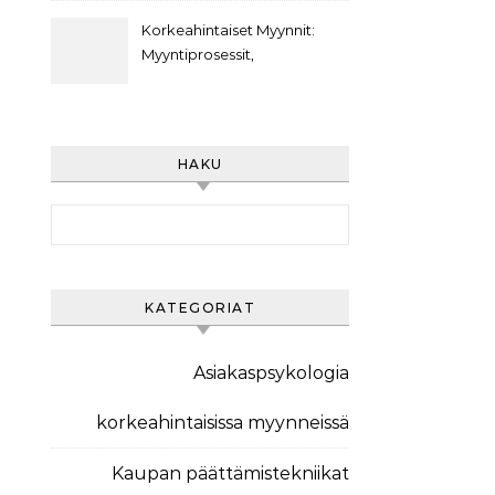
Asiakasviestintästrategiat,
Asiakasarvo
Korkeahintaiset Myynnit:
Myyntiprosessit,
Asiakaspolut,
Markkinointiviestintä
HAKU
Search for:
KATEGORIAT
Asiakaspsykologia
korkeahintaisissa myynneissä
Kaupan päättämistekniikat