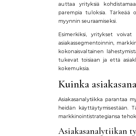
auttaa yrityksiä kohdistama
parempia tuloksia. Tärkeää o
myynnin seuraamiseksi.
Esimerkiksi, yritykset voivat
asiakassegmentoinnin, markkino
kokonaisvaltainen lähestymist
tukevat toisiaan ja että asia
kokemuksia.
Kuinka asiakasana
Asiakasanalytiikka parantaa myy
heidän käyttäytymisestään. T
markkinointistrategiansa teho
Asiakasanalytiikan ty