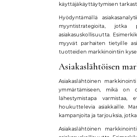
käyttäjäkäyttäytymisen tarkast
Hyödyntämällä asiakasanalyti
myyntistrategioita, jotka
asiakasuskollisuutta. Esimerkiks
myyvät parhaiten tietyille as
tuotteiden markkinointiin kyseis
Asiakaslähtöisen mar
Asiakaslähtöinen markkinointi
ymmärtämiseen, mikä on o
lähestymistapa varmistaa, e
houkuttelevia asiakkaille. Mar
kampanjoita ja tarjouksia, jotka
Asiakaslähtöinen markkinoint