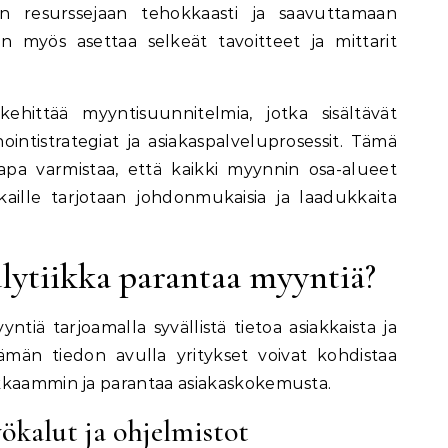
an resurssejaan tehokkaasti ja saavuttamaan
n myös asettaa selkeät tavoitteet ja mittarit
 kehittää myyntisuunnitelmia, jotka sisältävät
intistrategiat ja asiakaspalveluprosessit. Tämä
apa varmistaa, että kaikki myynnin osa-alueet
kkaille tarjotaan johdonmukaisia ja laadukkaita
lytiikka parantaa myyntiä?
ntiä tarjoamalla syvällistä tietoa asiakkaista ja
ämän tiedon avulla yritykset voivat kohdistaa
kkaammin ja parantaa asiakaskokemusta.
ökalut ja ohjelmistot