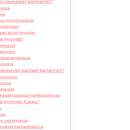
in keskeiset elementit?
nissä
oli
us myyntituloksiin
kemukseen
ean arvon myyntiin
aa myyntiä?
jelmistot
lysointi
kasanalytiikassa
äytöstä
kkinoinnin parhaat käytännöt?
mentointi
nnissa
rategiat
akaslähtöisessä markkinoinnissa
tä myynnin tueksi?
ö
nen
n viestinnässä
sviestintästrategioista