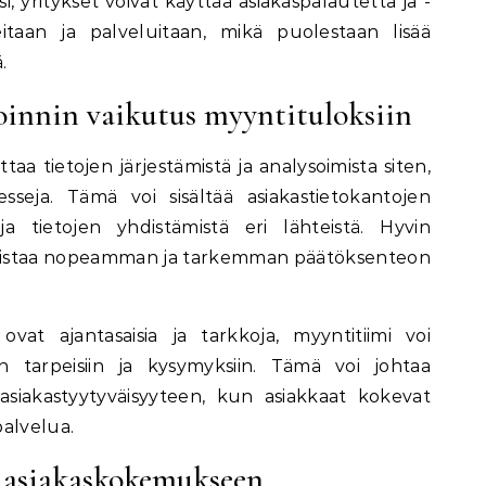
i, yritykset voivat käyttää asiakaspalautetta ja -
eitaan ja palveluitaan, mikä puolestaan lisää
.
innin vaikutus myyntituloksiin
taa tietojen järjestämistä ja analysoimista siten,
seja. Tämä voi sisältää asiakastietokantojen
ja tietojen yhdistämistä eri lähteistä. Hyvin
llistaa nopeamman ja tarkemman päätöksenteon
 ovat ajantasaisia ja tarkkoja, myyntitiimi voi
n tarpeisiin ja kysymyksiin. Tämä voi johtaa
asiakastyytyväisyyteen, kun asiakkaat kokevat
alvelua.
 asiakaskokemukseen