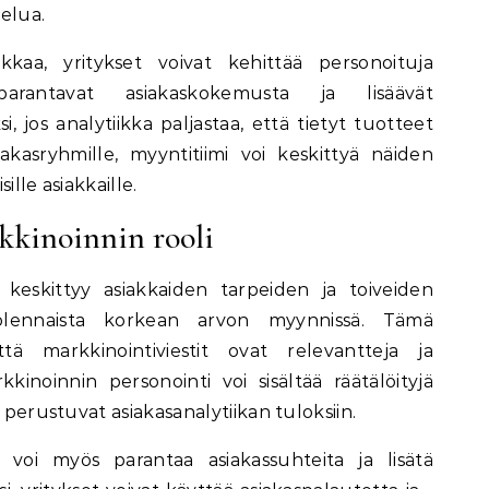
elua.
ikkaa, yritykset voivat kehittää personoituja
 parantavat asiakaskokemusta ja lisäävät
i, jos analytiikka paljastaa, että tietyt tuotteet
iakasryhmille, myyntitiimi voi keskittyä näiden
ille asiakkaille.
kkinoinnin rooli
 keskittyy asiakkaiden tarpeiden ja toiveiden
lennaista korkean arvon myynnissä. Tämä
ttä markkinointiviestit ovat relevantteja ja
kkinoinnin personointi voi sisältää räätälöityjä
 perustuvat asiakasanalytiikan tuloksiin.
i voi myös parantaa asiakassuhteita ja lisätä