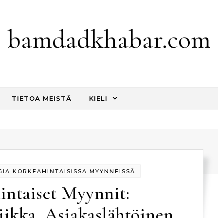
bamdadkhabar.com
TIETOA MEISTÄ
KIELI
IA KORKEAHINTAISISSA MYYNNEISSÄ
intaiset Myynnit:
iikka, Asiakaslähtöinen