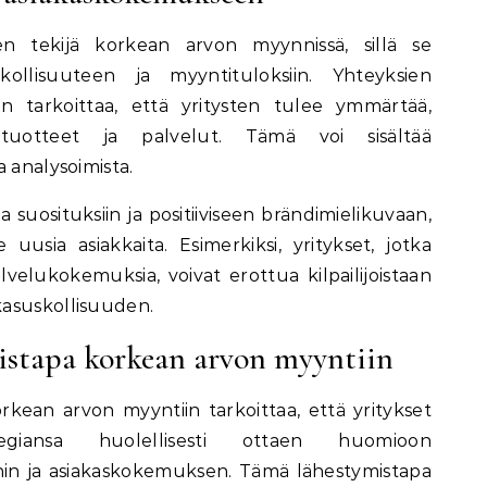
n tekijä korkean arvon myynnissä, sillä se
kollisuuteen ja myyntituloksiin. Yhteyksien
 tarkoittaa, että yritysten tulee ymmärtää,
tuotteet ja palvelut. Tämä voi sisältää
 analysoimista.
 suosituksiin ja positiiviseen brändimielikuvaan,
usia asiakkaita. Esimerkiksi, yritykset, jotka
alvelukokemuksia, voivat erottua kilpailijoistaan
kasuskollisuuden.
istapa korkean arvon myyntiin
rkean arvon myyntiin tarkoittaa, että yritykset
ategiansa huolellisesti ottaen huomioon
nnin ja asiakaskokemuksen. Tämä lähestymistapa