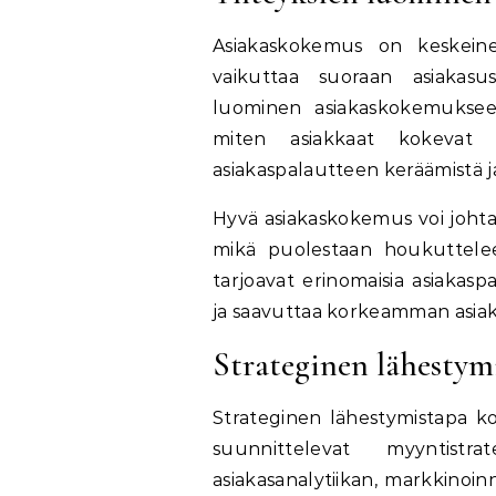
Asiakaskokemus on keskeine
vaikuttaa suoraan asiakasus
luominen asiakaskokemukseen
miten asiakkaat kokevat 
asiakaspalautteen keräämistä ja
Hyvä asiakaskokemus voi johtaa
mikä puolestaan houkuttelee u
tarjoavat erinomaisia asiakasp
ja saavuttaa korkeamman asia
Strateginen lähestym
Strateginen lähestymistapa ko
suunnittelevat myyntistr
asiakasanalytiikan, markkinoi