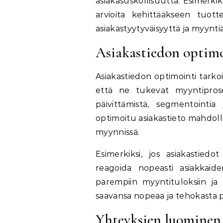
asiakasuskollisuutta. Esimerkiks
arvioita kehittääkseen tuott
asiakastyytyväisyyttä ja myyntiä
Asiakastiedon optimo
Asiakastiedon optimointi tarkoit
että ne tukevat myyntiproses
päivittämistä, segmentointia 
optimoitu asiakastieto mahdo
myynnissä.
Esimerkiksi, jos asiakastiedot
reagoida nopeasti asiakkaide
parempiin myyntituloksiin ja 
saavansa nopeaa ja tehokasta p
Yhteyksien luominen