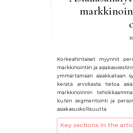
markkinoint
3
Korkeahintaiset myynnit perustuvat asiakasanalytiikkaan, asiakaslähtöiseen
markkinointiin ja asiakasviestin
ymmärtämään asiakkaitaan syv
kerätä arvokasta tietoa asi
markkinoinnin tehokkaamman 
kuten segmentointi ja persono
asiakasuskollisuutta.
Key sections in the artic