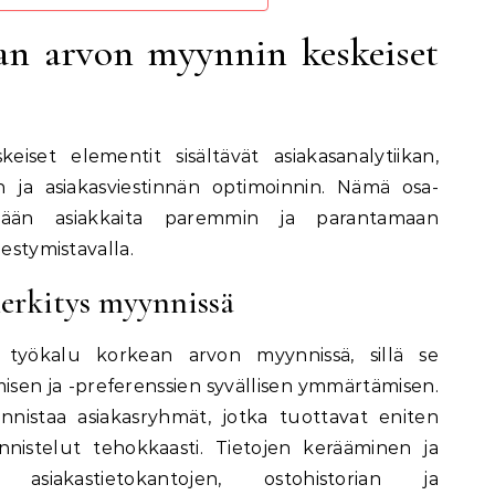
an arvon myynnin keskeiset
set elementit sisältävät asiakasanalytiikan,
n ja asiakasviestinnän optimoinnin. Nämä osa-
ään asiakkaita paremmin ja parantamaan
hestymistavalla.
erkitys myynnissä
ä työkalu korkean arvon myynnissä, sillä se
isen ja -preferenssien syvällisen ymmärtämisen.
nnistaa asiakasryhmät, jotka tuottavat eniten
nnistelut tehokkaasti. Tietojen kerääminen ja
 asiakastietokantojen, ostohistorian ja