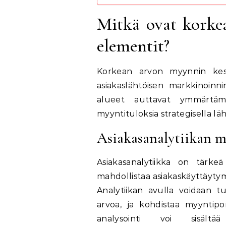
Mitkä ovat korke
elementit?
Korkean arvon myynnin keskei
asiakaslähtöisen markkinoinni
alueet auttavat ymmärtäm
myyntituloksia strategisella lä
Asiakasanalytiikan m
Asiakasanalytiikka on tärke
mahdollistaa asiakaskäyttäytym
Analytiikan avulla voidaan tu
arvoa, ja kohdistaa myyntipo
analysointi voi sisältää