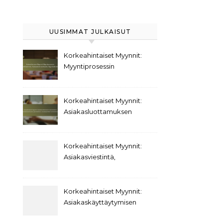
UUSIMMAT JULKAISUT
Korkeahintaiset Myynnit:
Myyntiprosessin
kehittäminen,
Asiakaskommunikaatio,
Myyntivälineet
Korkeahintaiset Myynnit:
Asiakasluottamuksen
rakentaminen,
Asiakaskokemuksen
parantaminen,
Korkeahintaiset Myynnit:
Asiakasprofiilien
Asiakasviestintä,
kehittäminen
Päätöksentekokäyttäytyminen,
Asiakassuhteet
Korkeahintaiset Myynnit:
Asiakaskäyttäytymisen
trendit,