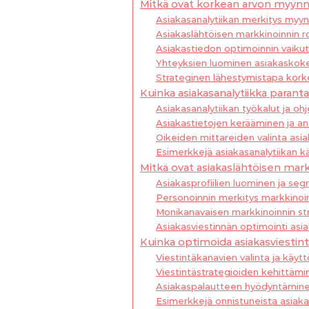
Mitkä ovat korkean arvon myynn
Asiakasanalytiikan merkitys myyn
Asiakaslähtöisen markkinoinnin ro
Asiakastiedon optimoinnin vaikut
Yhteyksien luominen asiakasko
Strateginen lähestymistapa kork
Kuinka asiakasanalytiikka parant
Asiakasanalytiikan työkalut ja oh
Asiakastietojen kerääminen ja ana
Oikeiden mittareiden valinta asia
Esimerkkejä asiakasanalytiikan k
Mitkä ovat asiakaslähtöisen mar
Asiakasprofiilien luominen ja seg
Personoinnin merkitys markkinoi
Monikanavaisen markkinoinnin st
Asiakasviestinnän optimointi asi
Kuinka optimoida asiakasviestin
Viestintäkanavien valinta ja käytt
Viestintästrategioiden kehittämi
Asiakaspalautteen hyödyntämine
Esimerkkejä onnistuneista asiaka