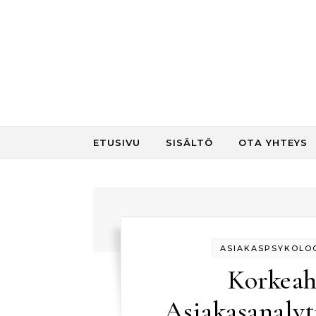
Skip to content
ETUSIVU
SISÄLTÖ
OTA YHTEYS
ASIAKASPSYKOLOG
Korkeah
Asiakasanalyt