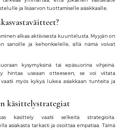
tärkeää ymmärtää, että jokainen vastaväite
lulle ja lisäarvon tuottamiselle asiakkaalle.
kasvastaväitteet?
aminen alkaa aktiivisesta kuuntelusta. Myyjän on
n sanoille ja kehonkielelle, sillä nämä voivat
suoraan kysymyksinä tai epäsuorina vihjeinä.
syy hintaa useaan otteeseen, se voi viitata
vaatii myös kykyä lukea asiakkaan tunteita ja
n käsittelystrategiat
kas käsittely vaatii selkeitä strategioita.
a asiakasta tarkasti ja osoittaa empatiaa. Tämä