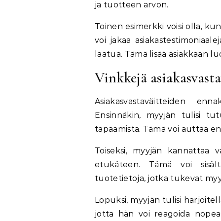
ja tuotteen arvon.
Toinen esimerkki voisi olla, k
voi jakaa asiakastestimoniaale
laatua. Tämä lisää asiakkaan lu
Vinkkejä asiakasvast
Asiakasvastaväitteiden en
Ensinnäkin, myyjän tulisi tu
tapaamista. Tämä voi auttaa en
Toiseksi, myyjän kannattaa val
etukäteen. Tämä voi sisältää
tuotetietoja, jotka tukevat myy
Lopuksi, myyjän tulisi harjoitel
jotta hän voi reagoida nopeas