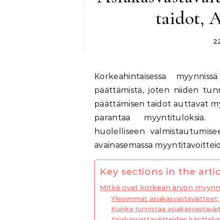
taidot, 
2
Korkeahintaisessa myynnissä asiakasvastaväitteet voivat estää kaupan
päättämistä, joten niiden tun
päättämisen taidot auttavat m
parantaa myyntituloksia. 
huolelliseen valmistautumise
avainasemassa myyntitavoittei
Key sections in the artic
Mitkä ovat korkean arvon myynni
Yleisimmät asiakasvastaväitteet
Kuinka tunnistaa asiakasvastaväi
Asiakasvastaväitteiden käsittelys