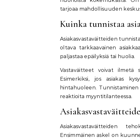
huonoista kokemuksista. On 
tarjoaa mahdollisuuden keskuste
Kuinka tunnistaa asia
Asiakasvastaväitteiden tunnist
oltava tarkkaavainen asiakkaa
paljastaa epäilyksiä tai huolia.
Vastaväitteet voivat ilmetä 
Esimerkiksi, jos asiakas ky
hintahuoleen. Tunnistaminen 
reaktioita myyntitilanteessa.
Asiakasvastaväitteide
Asiakasvastaväitteiden teho
Ensimmäinen askel on kuunnell