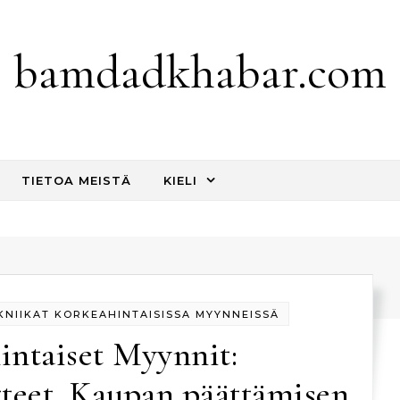
bamdadkhabar.com
TIETOA MEISTÄ
KIELI
NIIKAT KORKEAHINTAISISSA MYYNNEISSÄ
intaiset Myynnit:
tteet, Kaupan päättämisen