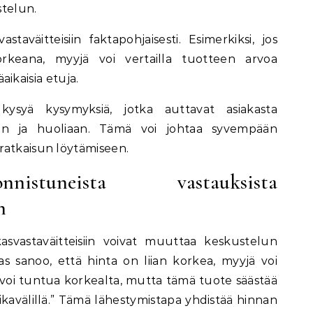
stelun.
staväitteisiin faktapohjaisesti. Esimerkiksi, jos
korkeana, myyjä voi vertailla tuotteen arvoa
äaikaisia etuja.
kysyä kysymyksiä, jotka auttavat asiakasta
an ja huoliaan. Tämä voi johtaa syvempään
ratkaisun löytämiseen.
nistuneista vastauksista
n
asvastaväitteisiin voivat muuttaa keskustelun
kas sanoo, että hinta on liian korkea, myyjä voi
 voi tuntua korkealta, mutta tämä tuote säästää
 aikavälillä.” Tämä lähestymistapa yhdistää hinnan