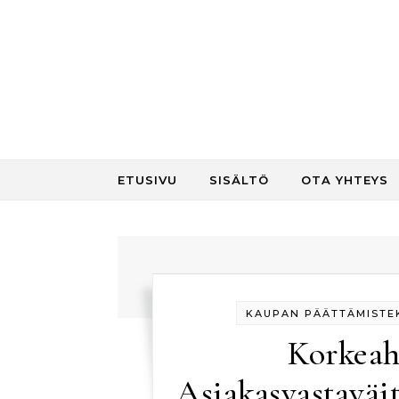
Skip to content
ETUSIVU
SISÄLTÖ
OTA YHTEYS
KAUPAN PÄÄTTÄMISTEK
Korkeah
Asiakasvastaväi