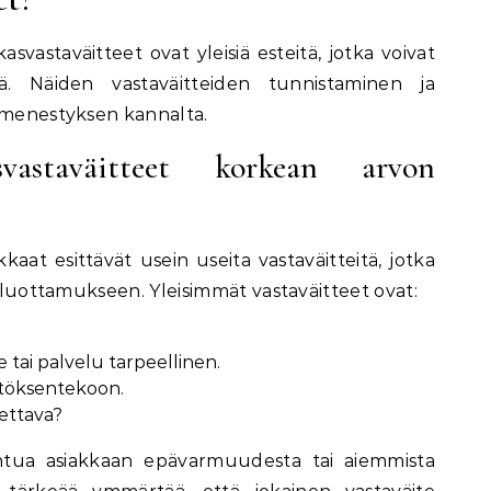
svastaväitteet ovat yleisiä esteitä, jotka voivat
ä. Näiden vastaväitteiden tunnistaminen ja
timenestyksen kannalta.
svastaväitteet korkean arvon
aat esittävät usein useita vastaväitteitä, jotka
a luottamukseen. Yleisimmät vastaväitteet ovat:
 tai palvelu tarpeellinen.
töksentekoon.
ettava?
ohtua asiakkaan epävarmuudesta tai aiemmista