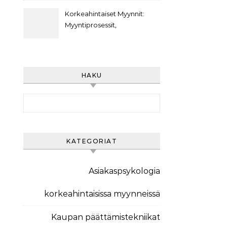
Asiakasviestintästrategiat,
Asiakasarvo
Korkeahintaiset Myynnit:
Myyntiprosessit,
Asiakaspolut,
Markkinointiviestintä
HAKU
Search for:
KATEGORIAT
Asiakaspsykologia
korkeahintaisissa myynneissä
Kaupan päättämistekniikat