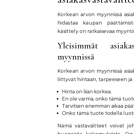
Korkean arvon myynnissä asiaka
hidastaa kaupan päättämist
käsittely on ratkaisevaa myyn
Yleisimmät asiaka
myynnissä
Korkean arvon myynnissä asiakk
liittyvät hintaan, tarpeeseen j
Hinta on liian korkea.
En ole varma, onko tämä tuote
Tarvitsen enemmän aikaa pää
Onko tämä tuote todella luot
Nämä vastaväitteet voivat j