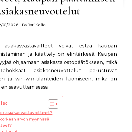
Asiakasneuvottelut
2/01/2026
- By
Jari Kallio
nistaminen ja käsittely on elintärkeää. Kaupan
yyjää ohjaamaan asiakasta ostopäätökseen, mikä
Tehokkaat asiakasneuvottelut perustuvat
en ja win-win-tilanteiden luomiseen, mikä on
den saavuttamisessa.
le:
n asiakasvastaväitteet?
 korkean arvon myynnissä
tteet?
trategiat