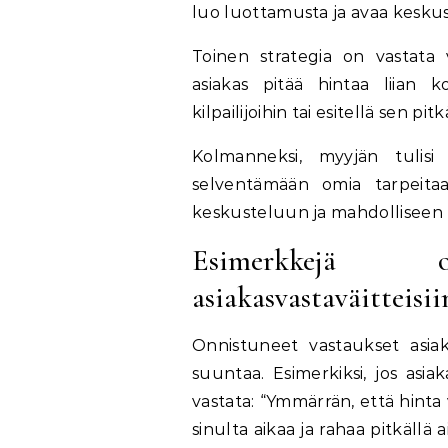
luo luottamusta ja avaa kesku
Toinen strategia on vastata va
asiakas pitää hintaa liian 
kilpailijoihin tai esitellä sen pitk
Kolmanneksi, myyjän tulisi 
selventämään omia tarpeita
keskusteluun ja mahdolliseen 
Esimerkkejä on
asiakasvastaväitteisii
Onnistuneet vastaukset asiak
suuntaa. Esimerkiksi, jos asia
vastata: “Ymmärrän, että hinta
sinulta aikaa ja rahaa pitkällä