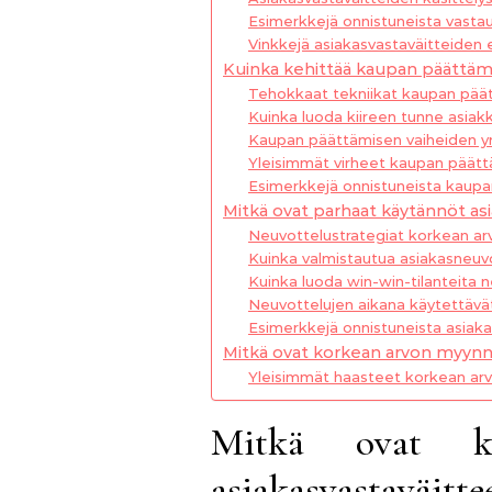
Esimerkkejä onnistuneista vastauk
Vinkkejä asiakasvastaväitteiden
Kuinka kehittää kaupan päättämi
Tehokkaat tekniikat kaupan pää
Kuinka luoda kiireen tunne asiakk
Kaupan päättämisen vaiheiden 
Yleisimmät virheet kaupan päät
Esimerkkejä onnistuneista kaupan
Mitkä ovat parhaat käytännöt as
Neuvottelustrategiat korkean ar
Kuinka valmistautua asiakasneuvo
Kuinka luoda win-win-tilanteita 
Neuvottelujen aikana käytettäv
Esimerkkejä onnistuneista asiaka
Mitkä ovat korkean arvon myynni
Yleisimmät haasteet korkean ar
Mitkä ovat k
asiakasvastaväitte