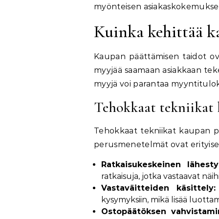
myönteisen asiakaskokemuksen 
Kuinka kehittää k
Kaupan päättämisen taidot ovat
myyjää saamaan asiakkaan teke
myyjä voi parantaa myyntituloks
Tehokkaat tekniikat
Tehokkaat tekniikat kaupan p
perusmenetelmät ovat erityisen 
Ratkaisukeskeinen lähesty
ratkaisuja, jotka vastaavat näihi
Vastaväitteiden käsittely:
kysymyksiin, mikä lisää luotta
Ostopäätöksen vahvistami