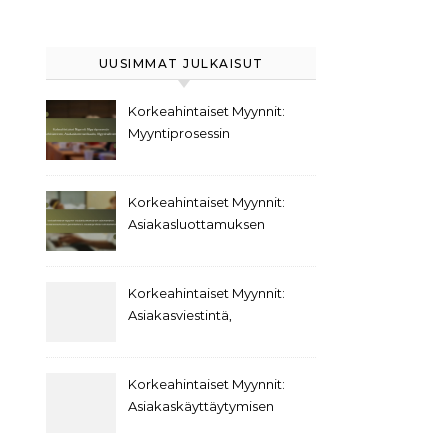
UUSIMMAT JULKAISUT
Korkeahintaiset Myynnit:
Myyntiprosessin
kehittäminen,
Asiakaskommunikaatio,
Myyntivälineet
Korkeahintaiset Myynnit:
Asiakasluottamuksen
rakentaminen,
Asiakaskokemuksen
parantaminen,
Korkeahintaiset Myynnit:
Asiakasprofiilien
Asiakasviestintä,
kehittäminen
Päätöksentekokäyttäytyminen,
Asiakassuhteet
Korkeahintaiset Myynnit:
Asiakaskäyttäytymisen
trendit,