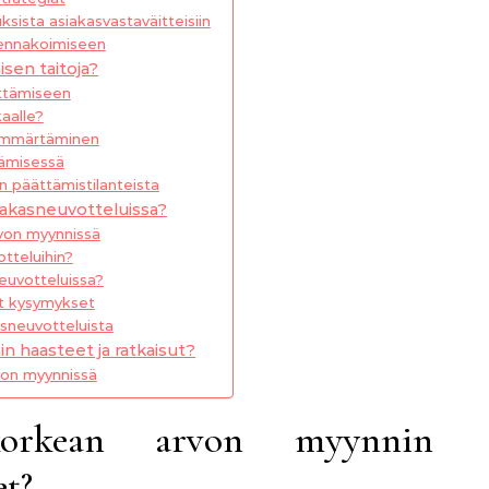
sista asiakasvastaväitteisiin
 ennakoimiseen
sen taitoja?
ttämiseen
aalle?
ymmärtäminen
tämisessä
 päättämistilanteista
iakasneuvotteluissa?
von myynnissä
tteluihin?
neuvotteluissa?
ät kysymykset
sneuvotteluista
n haasteet ja ratkaisut?
von myynnissä
orkean arvon myynnin
et?