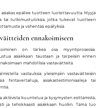
un asiakas epäilee tuotteen luotettavuutta. Myyjä
ja tai tutkimustuloksia, jotka tukevat tuotteen
ottamusta ja vähentää epäilyksiä.
aväitteiden ennakoimiseen
nakoiminen on tärkeä osa myyntiprosessia.
tustua asiakkaan taustaan ja tarpeisiin ennen
nakoimaan mahdollisia vastaväitteitä.
mistella vastauksia yleisimpiin vastaväitteisiin
 hintavertailuja, asiakastestimoniaaleja tai
ntiä.
la aktiivista kuuntelua ja kysymysten esittämistä,
ti ja tehokkaasti asiakkaan huoliin. Tämä luo