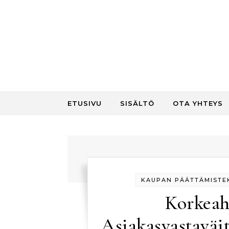
Skip to content
ETUSIVU
SISÄLTÖ
OTA YHTEYS
KAUPAN PÄÄTTÄMISTEK
Korkeah
Asiakasvastaväi