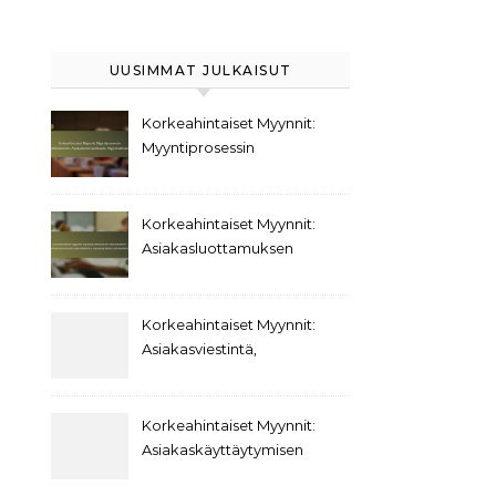
UUSIMMAT JULKAISUT
Korkeahintaiset Myynnit:
Myyntiprosessin
kehittäminen,
Asiakaskommunikaatio,
Myyntivälineet
Korkeahintaiset Myynnit:
Asiakasluottamuksen
rakentaminen,
Asiakaskokemuksen
parantaminen,
Korkeahintaiset Myynnit:
Asiakasprofiilien
Asiakasviestintä,
kehittäminen
Päätöksentekokäyttäytyminen,
Asiakassuhteet
Korkeahintaiset Myynnit:
Asiakaskäyttäytymisen
trendit,