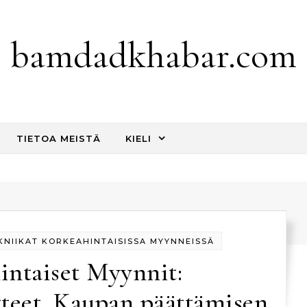
bamdadkhabar.com
TIETOA MEISTÄ
KIELI
NIIKAT KORKEAHINTAISISSA MYYNNEISSÄ
intaiset Myynnit:
tteet, Kaupan päättämisen