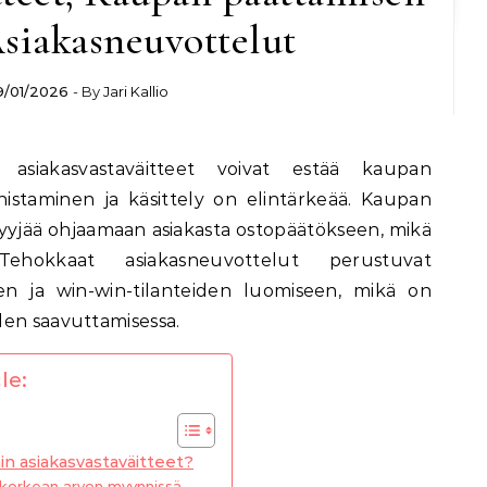
Asiakasneuvottelut
9/01/2026
- By
Jari Kallio
ä asiakasvastaväitteet voivat estää kaupan
nistaminen ja käsittely on elintärkeää. Kaupan
yyjää ohjaamaan asiakasta ostopäätökseen, mikä
Tehokkaat asiakasneuvottelut perustuvat
en ja win-win-tilanteiden luomiseen, mikä on
den saavuttamisessa.
le:
n asiakasvastaväitteet?
 korkean arvon myynnissä