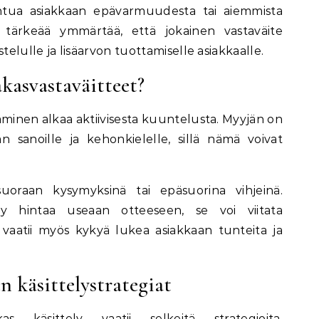
ohtua asiakkaan epävarmuudesta tai aiemmista
tärkeää ymmärtää, että jokainen vastaväite
lulle ja lisäarvon tuottamiselle asiakkaalle.
kasvastaväitteet?
aminen alkaa aktiivisesta kuuntelusta. Myyjän on
n sanoille ja kehonkielelle, sillä nämä voivat
suoraan kysymyksinä tai epäsuorina vihjeinä.
syy hintaa useaan otteeseen, se voi viitata
vaatii myös kykyä lukea asiakkaan tunteita ja
n käsittelystrategiat
kas käsittely vaatii selkeitä strategioita.