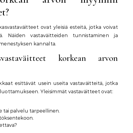
et?
svastaväitteet ovat yleisiä esteitä, jotka voivat
ä. Näiden vastaväitteiden tunnistaminen ja
timenestyksen kannalta.
svastaväitteet korkean arvon
aat esittävät usein useita vastaväitteitä, jotka
a luottamukseen. Yleisimmät vastaväitteet ovat:
 tai palvelu tarpeellinen.
töksentekoon.
ettava?