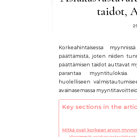
taidot, 
2
Korkeahintaisessa myynniss
päättämistä, joten niiden tun
päättämisen taidot auttavat m
parantaa myyntituloksia. 
huolelliseen valmistautumise
avainasemassa myyntitavoittei
Key sections in the artic
Mitkä ovat korkean arvon myynni
Yleisimmät asiakasvastaväitteet