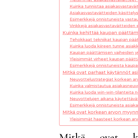
Kuinka tunnistaa asiakasvastaväi
Asiakasvastaväitteiden käsittelys
Esimerkkejä onnistuneista vastauk
Vinkkejä asiakasvastaväitteiden
Kuinka kehittää kaupan päättämi
Tehokkaat tekniikat kaupan pää
Kuinka luoda kiireen tunne asiakk
Kaupan päättämisen vaiheiden 
Yleisimmät virheet kaupan päät
Esimerkkejä onnistuneista kaupan
Mitkä ovat parhaat käytännöt as
Neuvottelustrategiat korkean ar
Kuinka valmistautua asiakasneuvo
Kuinka luoda win-win-tilanteita 
Neuvottelujen aikana käytettäv
Esimerkkejä onnistuneista asiaka
Mitkä ovat korkean arvon myynni
Yleisimmät haasteet korkean ar
Mitkä ovat k