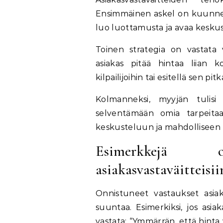
Ensimmäinen askel on kuunnell
luo luottamusta ja avaa kesku
Toinen strategia on vastata va
asiakas pitää hintaa liian 
kilpailijoihin tai esitellä sen pitk
Kolmanneksi, myyjän tulisi 
selventämään omia tarpeita
keskusteluun ja mahdolliseen 
Esimerkkejä on
asiakasvastaväitteisii
Onnistuneet vastaukset asiak
suuntaa. Esimerkiksi, jos asia
vastata: “Ymmärrän, että hinta