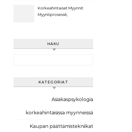
Asiakasviestintästrategiat,
Asiakasarvo
Korkeahintaiset Myynnit:
Myyntiprosessit,
Asiakaspolut,
Markkinointiviestintä
HAKU
Search for:
KATEGORIAT
Asiakaspsykologia
korkeahintaisissa myynneissä
Kaupan päättämistekniikat