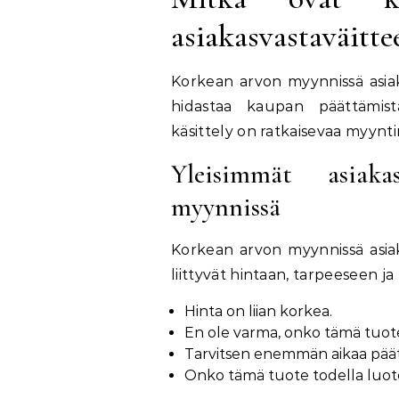
asiakasvastaväitte
Korkean arvon myynnissä asiaka
hidastaa kaupan päättämist
käsittely on ratkaisevaa myyn
Yleisimmät asiaka
myynnissä
Korkean arvon myynnissä asiakk
liittyvät hintaan, tarpeeseen j
Hinta on liian korkea.
En ole varma, onko tämä tuote
Tarvitsen enemmän aikaa pää
Onko tämä tuote todella luot