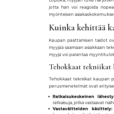
Lopuksi, myyjän tulisi harjoitel
jotta hän voi reagoida nopeas
myönteisen asiakaskokemuksen 
Kuinka kehittää k
Kaupan päättämisen taidot ovat
myyjää saamaan asiakkaan teke
myyjä voi parantaa myyntituloks
Tehokkaat tekniikat
Tehokkaat tekniikat kaupan p
perusmenetelmät ovat erityisen 
Ratkaisukeskeinen lähesty
ratkaisuja, jotka vastaavat näihi
Vastaväitteiden käsittely: