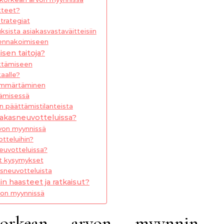
tteet?
trategiat
sista asiakasvastaväitteisiin
 ennakoimiseen
sen taitoja?
ttämiseen
aalle?
ymmärtäminen
tämisessä
 päättämistilanteista
iakasneuvotteluissa?
von myynnissä
tteluihin?
neuvotteluissa?
ät kysymykset
sneuvotteluista
n haasteet ja ratkaisut?
von myynnissä
orkean arvon myynnin