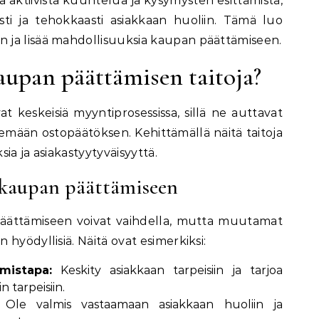
la aktiivista kuuntelua ja kysymysten esittämistä,
ti ja tehokkaasti asiakkaan huoliin. Tämä luo
ja lisää mahdollisuuksia kaupan päättämiseen.
aupan päättämisen taitoja?
 keskeisiä myyntiprosessissa, sillä ne auttavat
mään ostopäätöksen. Kehittämällä näitä taitoja
ia ja asiakastyytyväisyyttä.
 kaupan päättämiseen
äättämiseen voivat vaihdella, mutta muutamat
hyödyllisiä. Näitä ovat esimerkiksi:
mistapa:
Keskity asiakkaan tarpeisiin ja tarjoa
n tarpeisiin.
Ole valmis vastaamaan asiakkaan huoliin ja