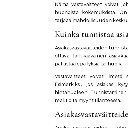
Nämä vastaväitteet voivat j
huonoista kokemuksista. On 
tarjoaa mahdollisuuden keskuste
Kuinka tunnistaa asia
Asiakasvastaväitteiden tunnist
oltava tarkkaavainen asiakkaa
paljastaa epäilyksiä tai huolia.
Vastaväitteet voivat ilmetä 
Esimerkiksi, jos asiakas ky
hintahuoleen. Tunnistaminen 
reaktioita myyntitilanteessa.
Asiakasvastaväitteide
Asiakasvastaväitteiden teho