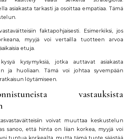
a asiakasta tarkasti ja osoittaa empatiaa. Tämä
stelun.
staväitteisiin faktapohjaisesti. Esimerkiksi, jos
korkeana, myyjä voi vertailla tuotteen arvoa
äaikaisia etuja.
kysyä kysymyksiä, jotka auttavat asiakasta
an ja huoliaan. Tämä voi johtaa syvempään
ratkaisun löytämiseen.
nistuneista vastauksista
n
asvastaväitteisiin voivat muuttaa keskustelun
kas sanoo, että hinta on liian korkea, myyjä voi
 voi tuntua korkealta, mutta tämä tuote säästää