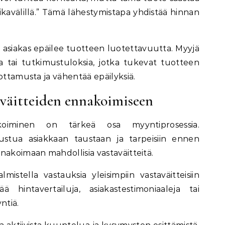
 aikavälillä.” Tämä lähestymistapa yhdistää hinnan
un asiakas epäilee tuotteen luotettavuutta. Myyjä
ja tai tutkimustuloksia, jotka tukevat tuotteen
ottamusta ja vähentää epäilyksiä.
aväitteiden ennakoimiseen
nakoiminen on tärkeä osa myyntiprosessia.
tustua asiakkaan taustaan ja tarpeisiin ennen
nakoimaan mahdollisia vastaväitteitä.
mistella vastauksia yleisimpiin vastaväitteisiin
 hintavertailuja, asiakastestimoniaaleja tai
ntiä.