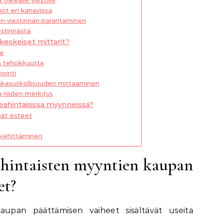
öt eri kanavissa
n viestinnän parantaminen
estinnästä
eskeiset mittarit?
te
a tehokkuutta
iointi
iakasuskollisuuden mittaaminen
a niiden merkitys
keahintaisissa myynneissä?
mät esteet
 kehittäminen
ahintaisten myyntien kaupan
et?
aupan päättämisen vaiheet sisältävät useita