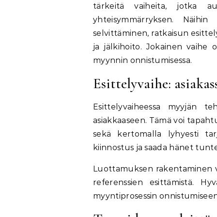
tärkeitä vaiheita, jotka 
yhteisymmärryksen. Näihin v
selvittäminen, ratkaisun esitte
ja jälkihoito. Jokainen vaihe
myynnin onnistumisessa.
Esittelyvaihe: asiaka
Esittelyvaiheessa myyjän t
asiakkaaseen. Tämä voi tapahtua
sekä kertomalla lyhyesti ta
kiinnostus ja saada hänet tun
Luottamuksen rakentaminen voi
referenssien esittämistä. Hy
myyntiprosessin onnistumiseen