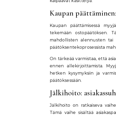
kaipaavat käsittelyä.
Kaupan päättäminen:
Kaupan päättämisessä myyjä
tekemään ostopäätöksen. Täm
mahdollisten alennusten tai 
päätöksentekoprosessista mahd
On tärkeää varmistaa, että as
ennen allekirjoittamista. My
hetken kysymyksiin ja varmi
päätöksessään.
Jälkihoito: asiakassuh
Jälkihoito on ratkaiseva vaih
Tämä vaihe sisältää asiakasp