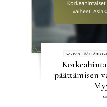
KAUPAN PÄÄTTÄMISTEK
Korkeahinta
päättämisen va
Myy
0