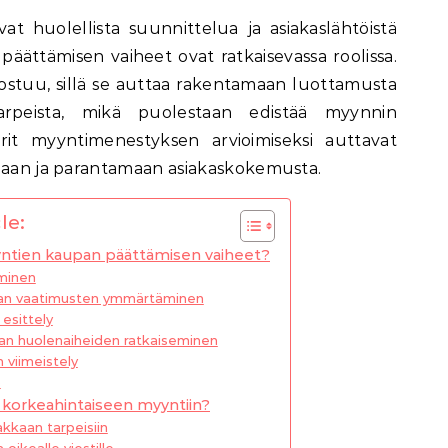
päättämisen vaiheet ovat ratkaisevassa roolissa.
rostuu, sillä se auttaa rakentamaan luottamusta
arpeista, mikä puolestaan edistää myynnin
rit myyntimenestyksen arvioimiseksi auttavat
ejaan ja parantamaan asiakaskokemusta.
le:
yntien kaupan päättämisen vaiheet?
ominen
aan vaatimusten ymmärtäminen
esittely
aan huolenaiheiden ratkaiseminen
viimeistely
o
a korkeahintaiseen myyntiin?
akkaan tarpeisiin
oikealle viestille