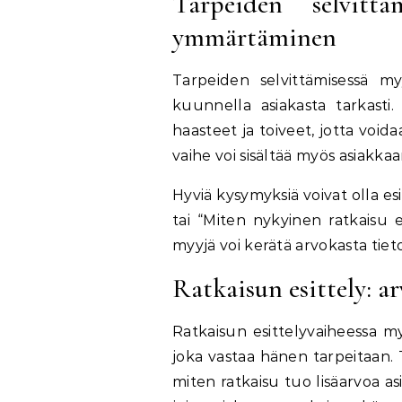
Tarpeiden selvittä
ymmärtäminen
Tarpeiden selvittämisessä m
kuunnella asiakasta tarkasti
haasteet ja toiveet, jotta void
vaihe voi sisältää myös asiakka
Hyviä kysymyksiä voivat olla esi
tai “Miten nykyinen ratkaisu 
myyjä voi kerätä arvokasta tiet
Ratkaisun esittely: a
Ratkaisun esittelyvaiheessa my
joka vastaa hänen tarpeitaan. 
miten ratkaisu tuo lisäarvoa asi