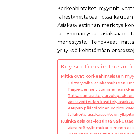
Korkeahintaiset myynnit vaativat huolellista suunnittelua ja asiakaslähtöistä
lähestymistapaa, jossa kaupan 
Asiakasviestinnän merkitys ko
ja ymmärrystä asiakkaan t
menestystä. Tehokkaat mitta
yrityksiä kehittämään prosess
Key sections in the artic
Mitkä ovat korkeahintaisten my
Esittelyvaihe asiakassuhteen lu
Tarpeiden selvittäminen asiakk
Ratkaisun esittely arvolupauksen 
Vastaväitteiden käsittely asiakk
Kaupan päättäminen sopimuksen 
Jälkihoito asiakassuhteen ylläpit
Kuinka asiakasviestintä vaikutta
Viestintätyylit mukautuminen asi
Viestinnän aikataulutus oikea aika 