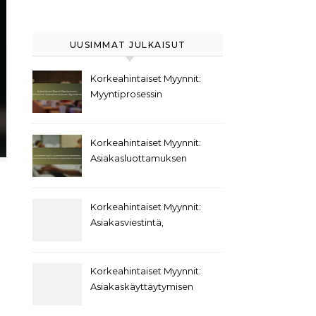
UUSIMMAT JULKAISUT
Korkeahintaiset Myynnit:
Myyntiprosessin
kehittäminen,
Asiakaskommunikaatio,
Myyntivälineet
Korkeahintaiset Myynnit:
Asiakasluottamuksen
rakentaminen,
Asiakaskokemuksen
parantaminen,
Korkeahintaiset Myynnit:
Asiakasprofiilien
Asiakasviestintä,
kehittäminen
Päätöksentekokäyttäytyminen,
Asiakassuhteet
Korkeahintaiset Myynnit:
Asiakaskäyttäytymisen
trendit,