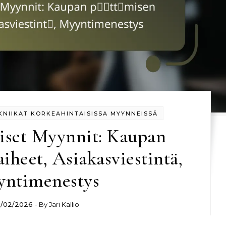
NIIKAT KORKEAHINTAISISSA MYYNNEISSÄ
iset Myynnit: Kaupan
iheet, Asiakasviestintä,
ntimenestys
5/02/2026
- By
Jari Kallio