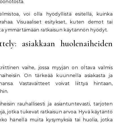
töönotosta.
lmistoa, voi olla hyödyllistä esitellä, kuinka
rahaa. Visuaaliset esitykset, kuten demot tai
kasta ymmärtämään ratkaisun käytännön hyödyt.
ittely: asiakkaan huolenaiheiden
kriittinen vaihe, jossa myyjän on oltava valmis
aiheisiin. On tärkeää kuunnella asiakasta ja
sa. Vastaväitteet voivat liittyä hintaan,
hin.
eisiin rauhallisesti ja asiantuntevasti, tarjoten
kejä, jotka tukevat ratkaisun arvoa. Hyvä käytäntö
ko hänellä muita kysymyksiä tai huolia, jotka