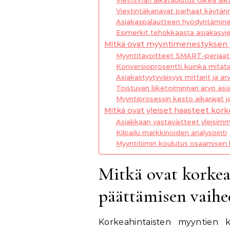
Viestintäkanavat parhaat käytänn
Asiakaspalautteen hyödyntämine
Esimerkit tehokkaasta asiakasvi
Mitkä ovat myyntimenestyksen k
Myyntitavoitteet SMART-periaa
Konversioprosentti kuinka mitat
Asiakastyytyväisyys mittarit ja arv
Toistuvan liiketoiminnan arvo as
Myyntiprosessin kesto aikarajat j
Mitkä ovat yleiset haasteet kor
Asiakkaan vastaväitteet yleisim
Kilpailu markkinoiden analysointi
Myyntitiimin koulutus osaamisen
Mitkä ovat korke
päättämisen vaihe
Korkeahintaisten myyntien k