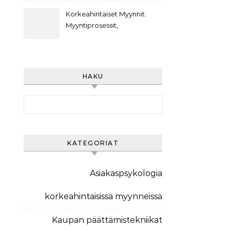
Asiakasviestintästrategiat,
Asiakasarvo
Korkeahintaiset Myynnit:
Myyntiprosessit,
Asiakaspolut,
Markkinointiviestintä
HAKU
Search for:
KATEGORIAT
Asiakaspsykologia
korkeahintaisissa myynneissä
Kaupan päättämistekniikat