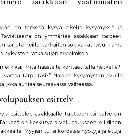
minen: asiakkaan vaatimusten
yyjän on tärkeää kysyä oikeita kysymyksiä ja
. Tavoitteena on ymmärtää asiakkaan tarpeet,
aan tarjota heille parhaiten sopiva ratkaisu. Tämä
an nykyisten ratkaisujen arvioimisen.
merkiksi: “Mitä haasteita kohtaat tällä hetkellä?”
ei vastaa tarpeitasi?” Näiden kysymysten avulla
oa, joka auttaa seuraavassa vaiheessa.
rvolupauksen esittely
yjä esittelee asiakkaalle tuotteen tai palvelun,
Tärkeää on keskittyä arvolupaukseen, eli siihen,
akkaalle. Myyjän tulisi korostaa hyötyjä ja etuja,