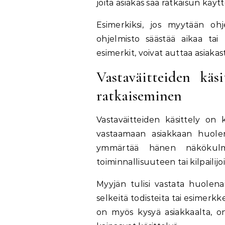
joita asiakas saa ratkaisun käyt
Esimerkiksi, jos myytään ohje
ohjelmisto säästää aikaa tai 
esimerkit, voivat auttaa asia
Vastaväitteiden käs
ratkaiseminen
Vastaväitteiden käsittely on 
vastaamaan asiakkaan huolen
ymmärtää hänen näkökulman
toiminnallisuuteen tai kilpailijoi
Myyjän tulisi vastata huolenaih
selkeitä todisteita tai esimerk
on myös kysyä asiakkaalta, on