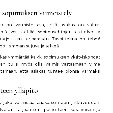
 sopimuksen viimeistely
n on varmistettava, että asiakas on valmis
ä voi sisältää sopimusehtojen esittelyn ja
tarjousten tarjoamisen. Tavoitteena on tehdä
ollisimman sujuva ja selkeä.
iakas ymmärtää kaikki sopimuksen yksityiskohdat
yjän tulisi myös olla valmis vastaamaan viime
stamaan, että asiakas tuntee olonsa varmaksi
teen ylläpito
e, joka varmistaa asiakassuhteen jatkuvuuden.
alvelun tarjoamisen, palautteen keräämisen ja