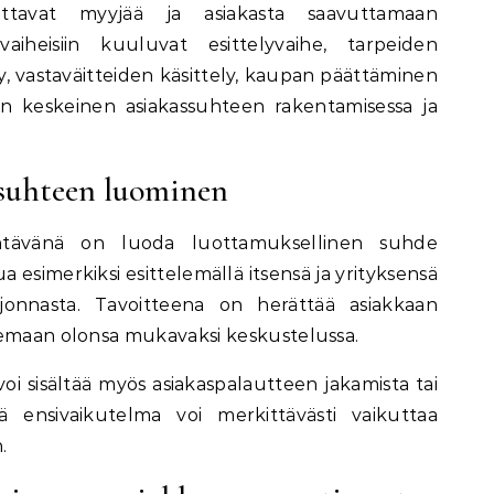
auttavat myyjää ja asiakasta saavuttamaan
aiheisiin kuuluvat esittelyvaihe, tarpeiden
ly, vastaväitteiden käsittely, kaupan päättäminen
 on keskeinen asiakassuhteen rakentamisessa ja
ssuhteen luominen
ehtävänä on luoda luottamuksellinen suhde
 esimerkiksi esittelemällä itsensä ja yrityksensä
rjonnasta. Tavoitteena on herättää asiakkaan
temaan olonsa mukavaksi keskustelussa.
 sisältää myös asiakaspalautteen jakamista tai
vä ensivaikutelma voi merkittävästi vaikuttaa
.