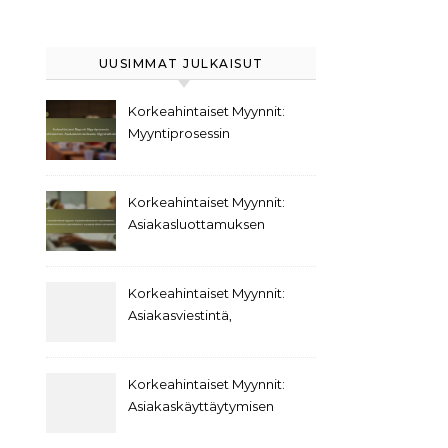
UUSIMMAT JULKAISUT
Korkeahintaiset Myynnit:
Myyntiprosessin
kehittäminen,
Asiakaskommunikaatio,
Myyntivälineet
Korkeahintaiset Myynnit:
Asiakasluottamuksen
rakentaminen,
Asiakaskokemuksen
parantaminen,
Korkeahintaiset Myynnit:
Asiakasprofiilien
Asiakasviestintä,
kehittäminen
Päätöksentekokäyttäytyminen,
Asiakassuhteet
Korkeahintaiset Myynnit:
Asiakaskäyttäytymisen
trendit,