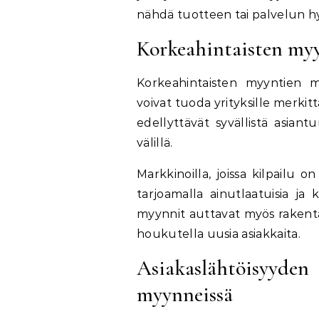
nähdä tuotteen tai palvelun h
Korkeahintaisten myy
Korkeahintaisten myyntien m
voivat tuoda yrityksille merkit
edellyttävät syvällistä asian
välillä.
Markkinoilla, joissa kilpailu 
tarjoamalla ainutlaatuisia ja k
myynnit auttavat myös rakenta
houkutella uusia asiakkaita.
Asiakaslähtöisyy
myynneissä