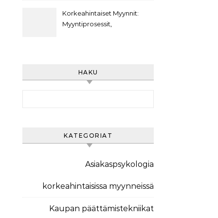
Asiakasviestintästrategiat,
Asiakasarvo
Korkeahintaiset Myynnit:
Myyntiprosessit,
Asiakaspolut,
Markkinointiviestintä
HAKU
Search for:
KATEGORIAT
Asiakaspsykologia
korkeahintaisissa myynneissä
Kaupan päättämistekniikat