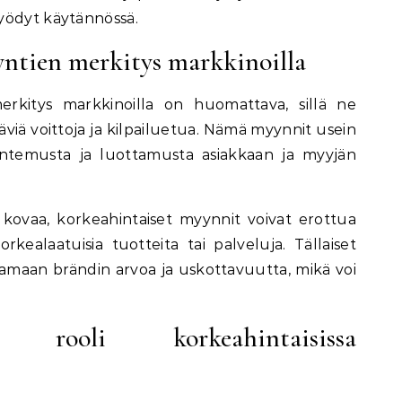
yödyt käytännössä.
ntien merkitys markkinoilla
erkitys markkinoilla on huomattava, sillä ne
täviä voittoja ja kilpailuetua. Nämä myynnit usein
tuntemusta ja luottamusta asiakkaan ja myyjän
on kovaa, korkeahintaiset myynnit voivat erottua
orkealaatuisia tuotteita tai palveluja. Tällaiset
maan brändin arvoa ja uskottavuutta, mikä voi
den rooli korkeahintaisissa