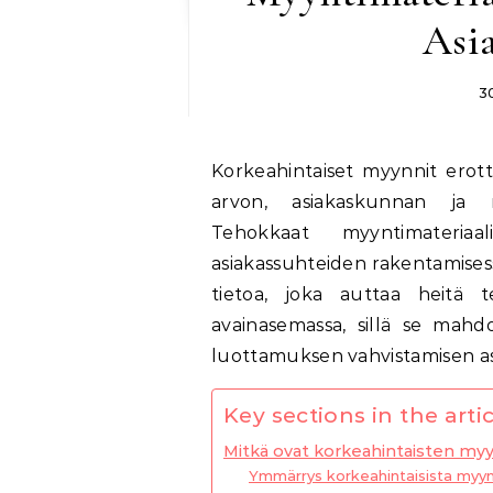
Asia
3
Korkeahintaiset myynnit erottuvat muista myyntimuodoista erityisesti niiden
arvon, asiakaskunnan ja m
Tehokkaat myyntimateriaal
asiakassuhteiden rakentamisess
tietoa, joka auttaa heitä t
avainasemassa, sillä se mahdol
luottamuksen vahvistamisen as
Key sections in the artic
Mitkä ovat korkeahintaisten myy
Ymmärrys korkeahintaisista myyn