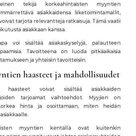
keinen tekijä korkeahintaisten myyntien
märrettävä asiakkaidensa liiketoimintamallit,
 voivat tarjota relevantteja ratkaisuja. Tämä vaatii
aikutusta asiakkaan kanssa.
apa voi sisältää asiakaskyselyjä, palautteen
apaamisia. Tavoitteena on luoda pitkäaikaisia
amukseen ja yhteisiin tavoitteisiin.
ntien haasteet ja mahdollisuudet
n haasteet voivat sisältää asiakkaiden
lijoiden tarjoamat vaihtoehdot. Myyjien on
korkea hinta ja osoittamaan, miten heidän
asiakkaalle.
aisten myyntien kentällä ovat kuitenkin