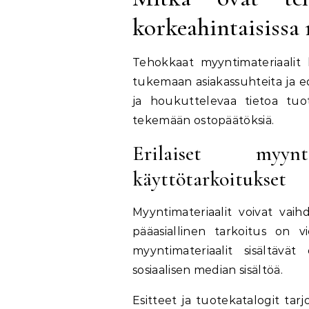
korkeahintaisissa
Tehokkaat myyntimateriaalit 
tukemaan asiakassuhteita ja e
ja houkuttelevaa tietoa tuott
tekemään ostopäätöksiä.
Erilaiset myyn
käyttötarkoitukset
Myyntimateriaalit voivat vaih
pääasiallinen tarkoitus on vi
myyntimateriaalit sisältävät 
sosiaalisen median sisältöä.
Esitteet ja tuotekatalogit tarj