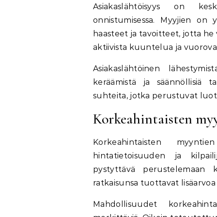
Asiakaslähtöisyys on kes
onnistumisessa. Myyjien on ym
haasteet ja tavoitteet, jotta he
aktiivista kuuntelua ja vuorov
Asiakaslähtöinen lähestymist
keräämistä ja säännöllisiä t
suhteita, jotka perustuvat luott
Korkeahintaisten myy
Korkeahintaisten myyntie
hintatietoisuuden ja kilpai
pystyttävä perustelemaan 
ratkaisunsa tuottavat lisäarvoa 
Mahdollisuudet korkeahint