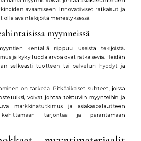
una nämä myynnit voivat johtaa asiakassuhteiden
inoiden avaamiseen. Innovatiiviset ratkaisut ja
 olla avaintekijöitä menestyksessä.
eahintaisissa myynneissä
yyntien kentällä riippuu useista tekijöistä.
mus ja kyky luoda arvoa ovat ratkaisevia. Heidän
n selkeästi tuotteen tai palvelun hyödyt ja
taminen on tärkeää. Pitkäaikaiset suhteet, joissa
stetuiksi, voivat johtaa toistuviin myynteihin ja
atkuva markkinatutkimus ja asiakaspalautteen
kehittämään tarjontaa ja parantamaan
okkaat myyntimateriaalit