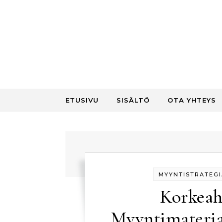
Skip to content
ETUSIVU
SISÄLTÖ
OTA YHTEYS
MYYNTISTRATEGI
Korkeah
Myyntimateriaa