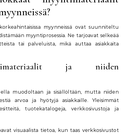
 myynneissä?
korkeahintaisissa myynneissä ovat suunniteltu
distämään myyntiprosessia. Ne tarjoavat selkeää
eista tai palveluista, mikä auttaa asiakkaita
timateriaalit ja niiden
della muodoltaan ja sisällöltään, mutta niiden
estiä arvoa ja hyötyjä asiakkaille. Yleisimmät
esitteitä, tuotekatalogeja, verkkosivustoja ja
oavat visuaalista tietoa, kun taas verkkosivustot