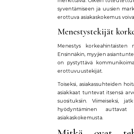
merkittäviä. Oikein toteutett
syventämiseen ja uusien markk
erottuva asiakaskokemus voivat
Menestystekijät kork
Menestys korkeahintaisten m
Ensinnäkin, myyjien asiantunte
on pystyttävä kommunikoimaa
erottuvuustekijät.
Toiseksi, asiakassuhteiden hoi
asiakkaat tuntevat itsensä arvo
suosituksiin. Viimeiseksi, j
hyödyntäminen auttavat 
asiakaskokemusta.
Mitkä ovat teh