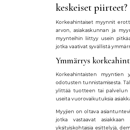
keskeiset piirteet?
Korkeahintaiset myynnit erott
arvon, asiakaskunnan ja myy
myynteihin liittyy usein pitkäai
jotka vaativat syvällistä ymmär
Ymmärrys korkeahint
Korkeahintaisten myyntien 
odotusten tunnistamisesta. Täl
ylittää tuotteen tai palvelun 
useita vuorovaikutuksia asiakk
Myyjien on oltava asiantuntevi
jotka vastaavat asiakkaan e
yksityiskohtaisia esittelyjä, de