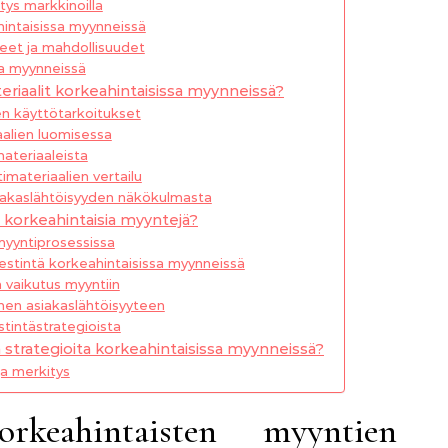
ys markkinoilla
hintaisissa myynneissä
eet ja mahdollisuudet
sa myynneissä
riaalit korkeahintaisissa myynneissä?
den käyttötarkoitukset
alien luomisessa
ateriaaleista
imateriaalien vertailu
siakaslähtöisyyden näkökulmasta
t korkeahintaisia myyntejä?
myyntiprosessissa
iestintä korkeahintaisissa myynneissä
n vaikutus myyntiin
minen asiakaslähtöisyyteen
tintästrategioista
ä strategioita korkeahintaisissa myynneissä?
ja merkitys
keahintaisten myyntien