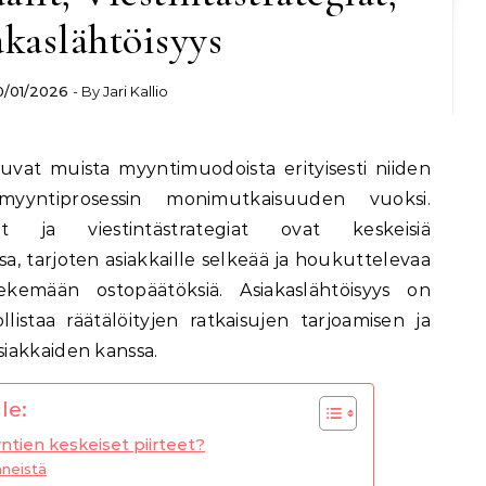
kaslähtöisyys
0/01/2026
- By
Jari Kallio
yyntiprosessin monimutkaisuuden vuoksi.
it ja viestintästrategiat ovat keskeisiä
a, tarjoten asiakkaille selkeää ja houkuttelevaa
ekemään ostopäätöksiä. Asiakaslähtöisyys on
listaa räätälöityjen ratkaisujen tarjoamisen ja
iakkaiden kanssa.
le:
ntien keskeiset piirteet?
neistä