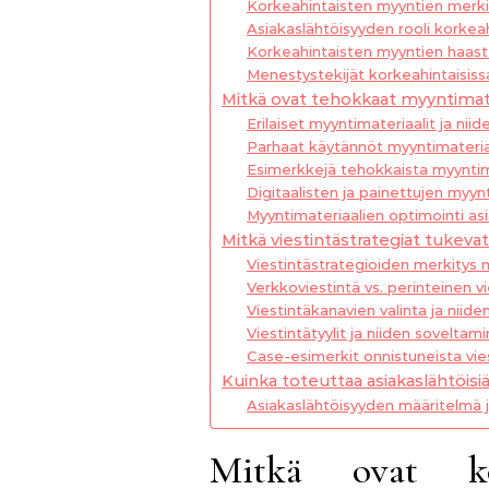
Korkeahintaisten myyntien merkit
Asiakaslähtöisyyden rooli korkea
Korkeahintaisten myyntien haast
Menestystekijät korkeahintaisis
Mitkä ovat tehokkaat myyntimate
Erilaiset myyntimateriaalit ja nii
Parhaat käytännöt myyntimateria
Esimerkkejä tehokkaista myyntim
Digitaalisten ja painettujen myynt
Myyntimateriaalien optimointi a
Mitkä viestintästrategiat tukeva
Viestintästrategioiden merkitys 
Verkkoviestintä vs. perinteinen v
Viestintäkanavien valinta ja niide
Viestintätyylit ja niiden sovelta
Case-esimerkit onnistuneista vies
Kuinka toteuttaa asiakaslähtöisi
Asiakaslähtöisyyden määritelmä 
Mitkä ovat kor