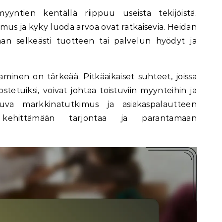
yyntien kentällä riippuu useista tekijöistä.
mus ja kyky luoda arvoa ovat ratkaisevia. Heidän
n selkeästi tuotteen tai palvelun hyödyt ja
taminen on tärkeää. Pitkäaikaiset suhteet, joissa
stetuiksi, voivat johtaa toistuviin myynteihin ja
atkuva markkinatutkimus ja asiakaspalautteen
kehittämään tarjontaa ja parantamaan