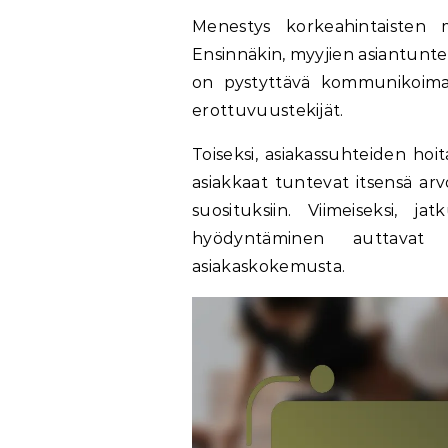
Menestys korkeahintaisten m
Ensinnäkin, myyjien asiantunte
on pystyttävä kommunikoimaa
erottuvuustekijät.
Toiseksi, asiakassuhteiden hoi
asiakkaat tuntevat itsensä arvo
suosituksiin. Viimeiseksi, j
hyödyntäminen auttavat 
asiakaskokemusta.