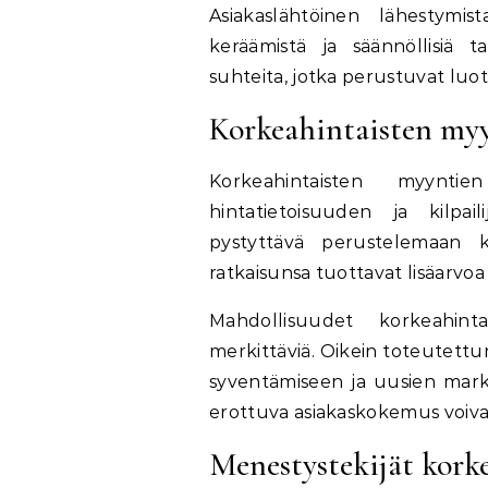
Asiakaslähtöinen lähestymist
keräämistä ja säännöllisiä t
suhteita, jotka perustuvat luott
Korkeahintaisten myy
Korkeahintaisten myyntie
hintatietoisuuden ja kilpai
pystyttävä perustelemaan 
ratkaisunsa tuottavat lisäarvoa 
Mahdollisuudet korkeahint
merkittäviä. Oikein toteutett
syventämiseen ja uusien markk
erottuva asiakaskokemus voivat
Menestystekijät kork