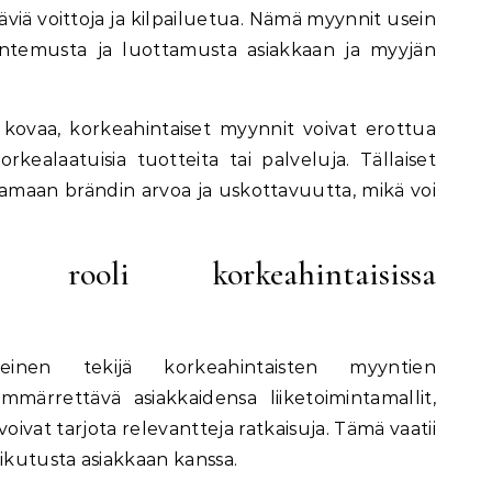
täviä voittoja ja kilpailuetua. Nämä myynnit usein
tuntemusta ja luottamusta asiakkaan ja myyjän
on kovaa, korkeahintaiset myynnit voivat erottua
orkealaatuisia tuotteita tai palveluja. Tällaiset
maan brändin arvoa ja uskottavuutta, mikä voi
den rooli korkeahintaisissa
keinen tekijä korkeahintaisten myyntien
märrettävä asiakkaidensa liiketoimintamallit,
 voivat tarjota relevantteja ratkaisuja. Tämä vaatii
aikutusta asiakkaan kanssa.