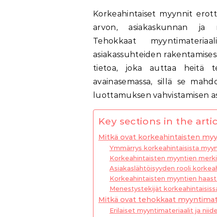
Korkeahintaiset myynnit erottuvat muista myyntimuodoista erityisesti niiden
arvon, asiakaskunnan ja m
Tehokkaat myyntimateriaal
asiakassuhteiden rakentamisess
tietoa, joka auttaa heitä t
avainasemassa, sillä se mahdol
luottamuksen vahvistamisen as
Key sections in the artic
Mitkä ovat korkeahintaisten myy
Ymmärrys korkeahintaisista myyn
Korkeahintaisten myyntien merkit
Asiakaslähtöisyyden rooli korkea
Korkeahintaisten myyntien haast
Menestystekijät korkeahintaisis
Mitkä ovat tehokkaat myyntimate
Erilaiset myyntimateriaalit ja nii