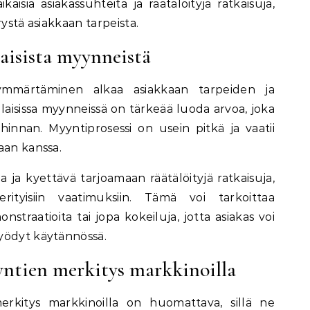
kaisia asiakassuhteita ja räätälöityjä ratkaisuja,
rystä asiakkaan tarpeista.
aisista myynneistä
ymmärtäminen alkaa asiakkaan tarpeiden ja
laisissa myynneissä on tärkeää luoda arvoa, joka
hinnan. Myyntiprosessi on usein pitkä ja vaatii
aan kanssa.
a ja kyettävä tarjoamaan räätälöityjä ratkaisuja,
rityisiin vaatimuksiin. Tämä voi tarkoittaa
monstraatioita tai jopa kokeiluja, jotta asiakas voi
yödyt käytännössä.
ntien merkitys markkinoilla
erkitys markkinoilla on huomattava, sillä ne