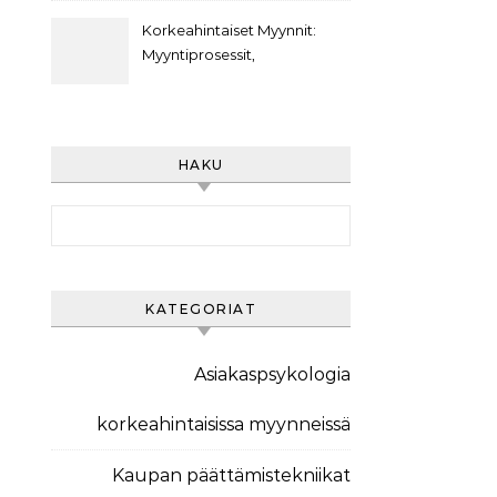
Asiakasviestintästrategiat,
Asiakasarvo
Korkeahintaiset Myynnit:
Myyntiprosessit,
Asiakaspolut,
Markkinointiviestintä
HAKU
Search for:
KATEGORIAT
Asiakaspsykologia
korkeahintaisissa myynneissä
Kaupan päättämistekniikat