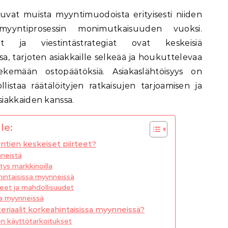
yyntiprosessin monimutkaisuuden vuoksi.
it ja viestintästrategiat ovat keskeisiä
a, tarjoten asiakkaille selkeää ja houkuttelevaa
ekemään ostopäätöksiä. Asiakaslähtöisyys on
listaa räätälöityjen ratkaisujen tarjoamisen ja
iakkaiden kanssa.
le:
ntien keskeiset piirteet?
neistä
ys markkinoilla
hintaisissa myynneissä
eet ja mahdollisuudet
sa myynneissä
riaalit korkeahintaisissa myynneissä?
den käyttötarkoitukset