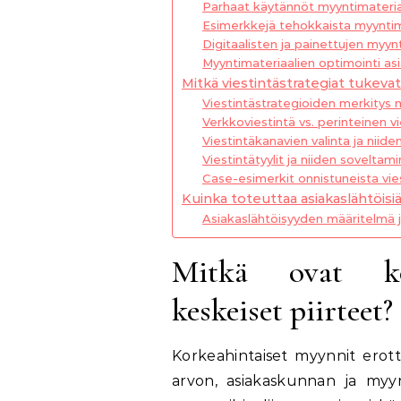
Parhaat käytännöt myyntimateria
Esimerkkejä tehokkaista myyntim
Digitaalisten ja painettujen myynt
Myyntimateriaalien optimointi a
Mitkä viestintästrategiat tukeva
Viestintästrategioiden merkitys 
Verkkoviestintä vs. perinteinen v
Viestintäkanavien valinta ja niide
Viestintätyylit ja niiden sovelta
Case-esimerkit onnistuneista vies
Kuinka toteuttaa asiakaslähtöisi
Asiakaslähtöisyyden määritelmä 
Mitkä ovat kor
keskeiset piirteet?
Korkeahintaiset myynnit erott
arvon, asiakaskunnan ja myy