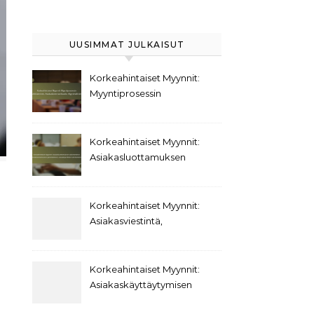
UUSIMMAT JULKAISUT
Korkeahintaiset Myynnit:
Myyntiprosessin
kehittäminen,
Asiakaskommunikaatio,
Myyntivälineet
Korkeahintaiset Myynnit:
Asiakasluottamuksen
rakentaminen,
Asiakaskokemuksen
parantaminen,
Korkeahintaiset Myynnit:
Asiakasprofiilien
Asiakasviestintä,
kehittäminen
Päätöksentekokäyttäytyminen,
Asiakassuhteet
Korkeahintaiset Myynnit:
Asiakaskäyttäytymisen
trendit,