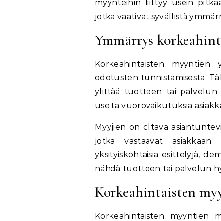
myynteihin liittyy usein pitkäai
jotka vaativat syvällistä ymmär
Ymmärrys korkeahint
Korkeahintaisten myyntien 
odotusten tunnistamisesta. Täl
ylittää tuotteen tai palvelun 
useita vuorovaikutuksia asiakk
Myyjien on oltava asiantuntevi
jotka vastaavat asiakkaan e
yksityiskohtaisia esittelyjä, de
nähdä tuotteen tai palvelun h
Korkeahintaisten myy
Korkeahintaisten myyntien m