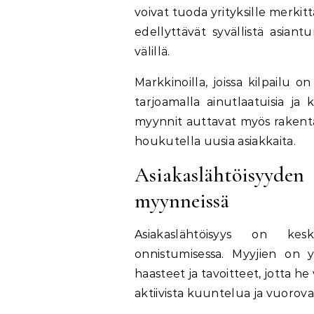
voivat tuoda yrityksille merkit
edellyttävät syvällistä asian
välillä.
Markkinoilla, joissa kilpailu 
tarjoamalla ainutlaatuisia ja k
myynnit auttavat myös rakenta
houkutella uusia asiakkaita.
Asiakaslähtöisyy
myynneissä
Asiakaslähtöisyys on kes
onnistumisessa. Myyjien on ym
haasteet ja tavoitteet, jotta he
aktiivista kuuntelua ja vuorov