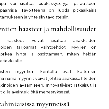
apa voi sisältää asiakaskyselyjä, palautteen
apaamisia. Tavoitteena on luoda pitkäaikaisia
amukseen ja yhteisiin tavoitteisiin.
ntien haasteet ja mahdollisuudet
n haasteet voivat sisältää asiakkaiden
lijoiden tarjoamat vaihtoehdot. Myyjien on
korkea hinta ja osoittamaan, miten heidän
asiakkaalle.
aisten myyntien kentällä ovat kuitenkin
una nämä myynnit voivat johtaa asiakassuhteiden
inoiden avaamiseen. Innovatiiviset ratkaisut ja
 olla avaintekijöitä menestyksessä.
eahintaisissa myynneissä