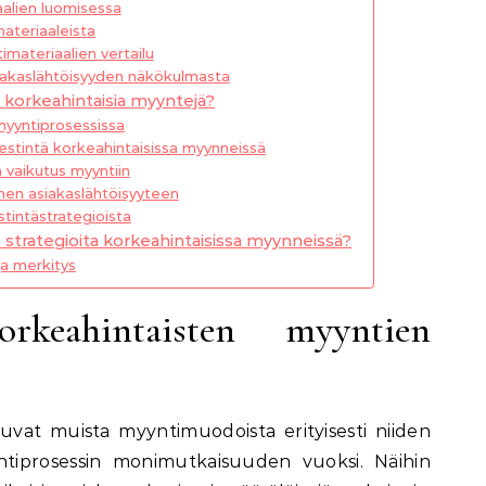
alien luomisessa
ateriaaleista
imateriaalien vertailu
siakaslähtöisyyden näkökulmasta
t korkeahintaisia myyntejä?
myyntiprosessissa
iestintä korkeahintaisissa myynneissä
n vaikutus myyntiin
minen asiakaslähtöisyyteen
tintästrategioista
ä strategioita korkeahintaisissa myynneissä?
ja merkitys
keahintaisten myyntien
uvat muista myyntimuodoista erityisesti niiden
ntiprosessin monimutkaisuuden vuoksi. Näihin