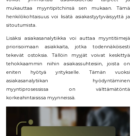
mukauttaa myyntipitchinsä sen mukaan. Tämä
henkilökohtaisuus voi lisätä asiakastyytyväisyyttä ja
sitoutumista.
Lisäksi asiakasanalytiikka voi auttaa myyntitiimejä
priorisoimaan asiakkaita, jotka todennäköisesti
tekevät ostoksia. Tällöin myyjät voivat keskittyä
tehokkaammin niihin asiakassuhteisiin, joista on
eniten hyötyä yritykselle. Tämän vuoksi
asiakasanalytiikan hyödyntäminen
myyntiprosessissa on välttämätöntä
korkeahintaisissa myynneissä.