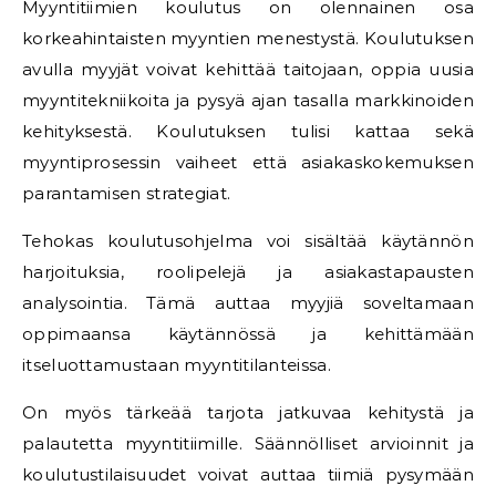
Myyntitiimien koulutus on olennainen osa
korkeahintaisten myyntien menestystä. Koulutuksen
avulla myyjät voivat kehittää taitojaan, oppia uusia
myyntitekniikoita ja pysyä ajan tasalla markkinoiden
kehityksestä. Koulutuksen tulisi kattaa sekä
myyntiprosessin vaiheet että asiakaskokemuksen
parantamisen strategiat.
Tehokas koulutusohjelma voi sisältää käytännön
harjoituksia, roolipelejä ja asiakastapausten
analysointia. Tämä auttaa myyjiä soveltamaan
oppimaansa käytännössä ja kehittämään
itseluottamustaan myyntitilanteissa.
On myös tärkeää tarjota jatkuvaa kehitystä ja
palautetta myyntitiimille. Säännölliset arvioinnit ja
koulutustilaisuudet voivat auttaa tiimiä pysymään