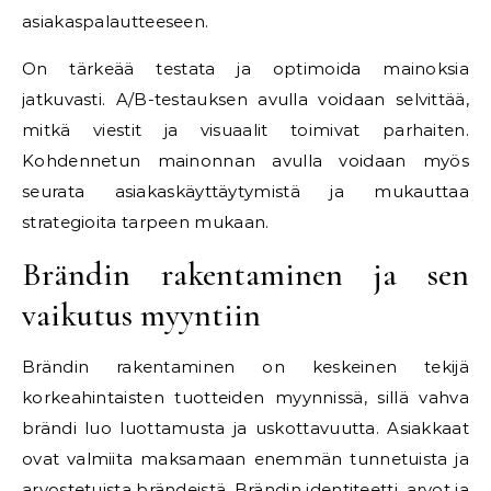
asiakaspalautteeseen.
On tärkeää testata ja optimoida mainoksia
jatkuvasti. A/B-testauksen avulla voidaan selvittää,
mitkä viestit ja visuaalit toimivat parhaiten.
Kohdennetun mainonnan avulla voidaan myös
seurata asiakaskäyttäytymistä ja mukauttaa
strategioita tarpeen mukaan.
Brändin rakentaminen ja sen
vaikutus myyntiin
Brändin rakentaminen on keskeinen tekijä
korkeahintaisten tuotteiden myynnissä, sillä vahva
brändi luo luottamusta ja uskottavuutta. Asiakkaat
ovat valmiita maksamaan enemmän tunnetuista ja
arvostetuista brändeistä. Brändin identiteetti, arvot ja