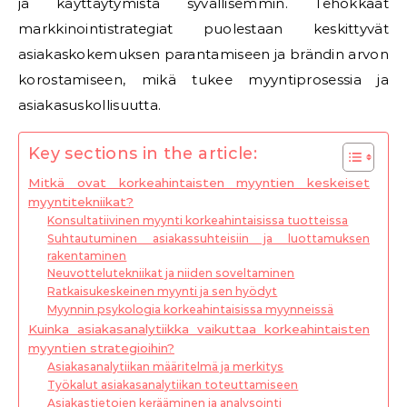
ja käyttäytymistä syvällisemmin. Tehokkaat
markkinointistrategiat puolestaan keskittyvät
asiakaskokemuksen parantamiseen ja brändin arvon
korostamiseen, mikä tukee myyntiprosessia ja
asiakasuskollisuutta.
Key sections in the article:
Mitkä ovat korkeahintaisten myyntien keskeiset
myyntitekniikat?
Konsultatiivinen myynti korkeahintaisissa tuotteissa
Suhtautuminen asiakassuhteisiin ja luottamuksen
rakentaminen
Neuvottelutekniikat ja niiden soveltaminen
Ratkaisukeskeinen myynti ja sen hyödyt
Myynnin psykologia korkeahintaisissa myynneissä
Kuinka asiakasanalytiikka vaikuttaa korkeahintaisten
myyntien strategioihin?
Asiakasanalytiikan määritelmä ja merkitys
Työkalut asiakasanalytiikan toteuttamiseen
Asiakastietojen kerääminen ja analysointi