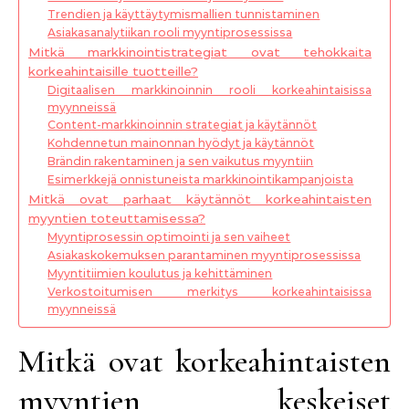
Trendien ja käyttäytymismallien tunnistaminen
Asiakasanalytiikan rooli myyntiprosessissa
Mitkä markkinointistrategiat ovat tehokkaita
korkeahintaisille tuotteille?
Digitaalisen markkinoinnin rooli korkeahintaisissa
myynneissä
Content-markkinoinnin strategiat ja käytännöt
Kohdennetun mainonnan hyödyt ja käytännöt
Brändin rakentaminen ja sen vaikutus myyntiin
Esimerkkejä onnistuneista markkinointikampanjoista
Mitkä ovat parhaat käytännöt korkeahintaisten
myyntien toteuttamisessa?
Myyntiprosessin optimointi ja sen vaiheet
Asiakaskokemuksen parantaminen myyntiprosessissa
Myyntitiimien koulutus ja kehittäminen
Verkostoitumisen merkitys korkeahintaisissa
myynneissä
Mitkä ovat korkeahintaisten
myyntien keskeiset