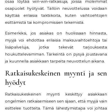
osaa löytää win-win-ratkaisuja, joissa molemmat
osapuolet hyötyvät. Tällöin neuvottelussa voidaan
käyttää erilaisia taktiikoita, kuten vaihtoehtojen
esittämistä tai kompromissien tekemistä.
Esimerkiksi, jos asiakas on huolissaan hinnasta,
myyjä voi ehdottaa erilaisia maksuvaihtoehtoja tai
lisäpalveluja, jotka tekevät tarjouksesta
houkuttelevamman. Tärkeintä on pysyä joustavana
ja kuunnella asiakkaan tarpeita neuvottelun aikana.
Ratkaisukeskeinen myynti ja sen
hyödyt
Ratkaisukeskeinen myynti keskittyy asiakkaan
ongelmien ratkaisemiseen sen sijaan, että myyjä vain
esittelee tuotteita. Tämä lähestymistapa voi johtaa