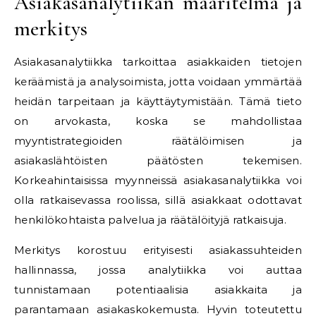
Asiakasanalytiikan määritelmä ja
merkitys
Asiakasanalytiikka tarkoittaa asiakkaiden tietojen
keräämistä ja analysoimista, jotta voidaan ymmärtää
heidän tarpeitaan ja käyttäytymistään. Tämä tieto
on arvokasta, koska se mahdollistaa
myyntistrategioiden räätälöimisen ja
asiakaslähtöisten päätösten tekemisen.
Korkeahintaisissa myynneissä asiakasanalytiikka voi
olla ratkaisevassa roolissa, sillä asiakkaat odottavat
henkilökohtaista palvelua ja räätälöityjä ratkaisuja.
Merkitys korostuu erityisesti asiakassuhteiden
hallinnassa, jossa analytiikka voi auttaa
tunnistamaan potentiaalisia asiakkaita ja
parantamaan asiakaskokemusta. Hyvin toteutettu