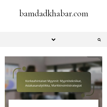
Skip to content
bamdadkhabar.com