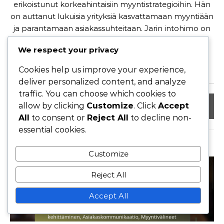
erikoistunut korkeahintaisiin myyntistrategioihin. Hän
on auttanut lukuisia yrityksiä kasvattamaan myyntiään
ja parantamaan asiakassuhteitaan. Jarin intohimo on
jakaa tietoa ja kokemuksia, jotta muutkin voivat
We respect your privacy
menestyä myynnin maailmassa.
Cookies help us improve your experience,
deliver personalized content, and analyze
traffic. You can choose which cookies to
allow by clicking
Customize
. Click
Accept
All
to consent or
Reject All
to decline non-
essential cookies.
RELATED POSTS
Customize
Reject All
Accept All