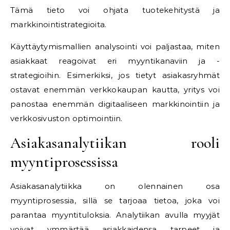
Tämä tieto voi ohjata tuotekehitystä ja
markkinointistrategioita.
Käyttäytymismallien analysointi voi paljastaa, miten
asiakkaat reagoivat eri myyntikanaviin ja -
strategioihin. Esimerkiksi, jos tietyt asiakasryhmät
ostavat enemmän verkkokaupan kautta, yritys voi
panostaa enemmän digitaaliseen markkinointiin ja
verkkosivuston optimointiin.
Asiakasanalytiikan rooli
myyntiprosessissa
Asiakasanalytiikka on olennainen osa
myyntiprosessia, sillä se tarjoaa tietoa, joka voi
parantaa myyntituloksia. Analytiikan avulla myyjät
voivat ymmärtää asiakkaidensa tarpeet ja