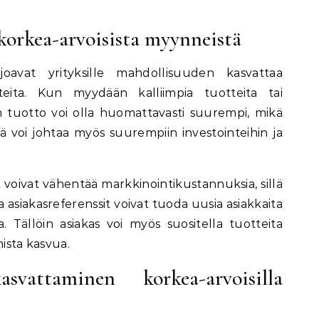
korkea-arvoisista myynneistä
joavat yrityksille mahdollisuuden kasvattaa
tteita. Kun myydään kalliimpia tuotteita tai
in tuotto voi olla huomattavasti suurempi, mikä
 voi johtaa myös suurempiin investointeihin ja
t voivat vähentää markkinointikustannuksia, sillä
 asiakasreferenssit voivat tuoda uusia asiakkaita
. Tällöin asiakas voi myös suositella tuotteita
nista kasvua.
vattaminen korkea-arvoisilla