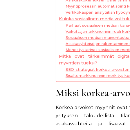
Myyntiprosessin automatisointi ko
Verkkokaupan analytiikan hyödy
Kuinka sosiaalinen media voi tu
Parhaat sosiaalisen median kanav
Vaikuttajamarkkinoinnin rooli ko
Sosiaalisen median mainontastrate
Asiakasyhteisöjen rakentaminen 
Menestystarinat sosiaalisen med
Mitkä ovat tärkeimmät digitaa
myyntien tueksi?
SEO-strategiat korkea-arvoisten
Sisältömarkkinoinnin merkitys ko
Miksi korkea-arvo
Korkea-arvoiset myynnit ovat t
yrityksen taloudellista t
asiakassuhteita ja lisäävät