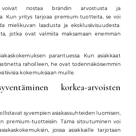
t voivat nostaa brändin arvostusta ja
. Kun yritys tarjoaa premium-tuotteita, se voi
oda mielikuvan laadusta ja eksklusiivisuudesta.
ita, jotka ovat valmiita maksamaan enemmän
iakaskokemuksen parantuessa. Kun asiakkaat
tinetta rahoilleen, he ovat todennäköisemmin
ositiivisia kokemuksiaan muille.
yventäminen korkea-arvoisten
llistavat syvempien asiakassuhteiden luomisen,
än premium-tuotteisiin. Tämä sitoutuminen voi
siakaskokemuksiin, joissa asiakkaille tarjotaan