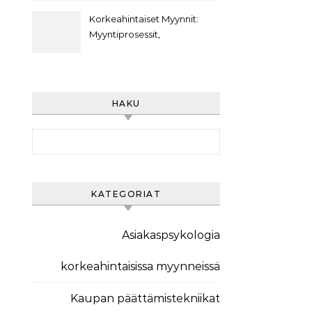
Asiakasviestintästrategiat,
Asiakasarvo
Korkeahintaiset Myynnit:
Myyntiprosessit,
Asiakaspolut,
Markkinointiviestintä
HAKU
Search for:
KATEGORIAT
Asiakaspsykologia
korkeahintaisissa myynneissä
Kaupan päättämistekniikat