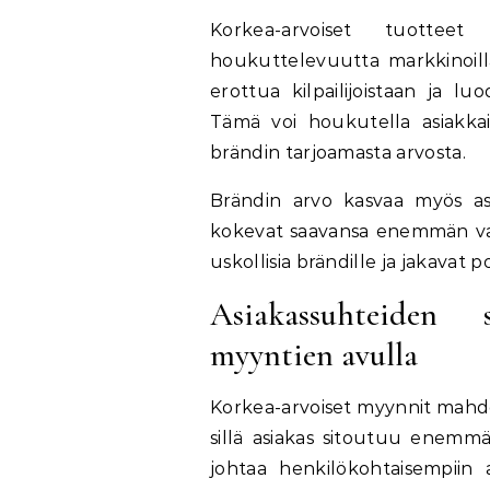
Korkea-arvoiset tuottee
houkuttelevuutta markkinoilla
erottua kilpailijoistaan ja lu
Tämä voi houkutella asiakka
brändin tarjoamasta arvosta.
Brändin arvo kasvaa myös as
kokevat saavansa enemmän vas
uskollisia brändille ja jakavat p
Asiakassuhteiden s
myyntien avulla
Korkea-arvoiset myynnit mahdo
sillä asiakas sitoutuu enemm
johtaa henkilökohtaisempiin a