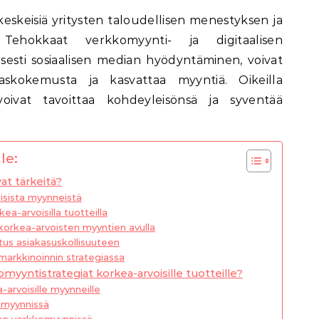
Tehokkaat verkkomyynti- ja digitaalisen
yisesti sosiaalisen median hyödyntäminen, voivat
kaskokemusta ja kasvattaa myyntiä. Oikeilla
 voivat tavoittaa kohdeyleisönsä ja syventää
le:
at tärkeitä?
isista myynneistä
a-arvoisilla tuotteilla
orkea-arvoisten myyntien avulla
tus asiakasuskollisuuteen
markkinoinnin strategiassa
yyntistrategiat korkea-arvoisille tuotteille?
arvoisille myynneille
 myynnissä
n verkkomyynnissä