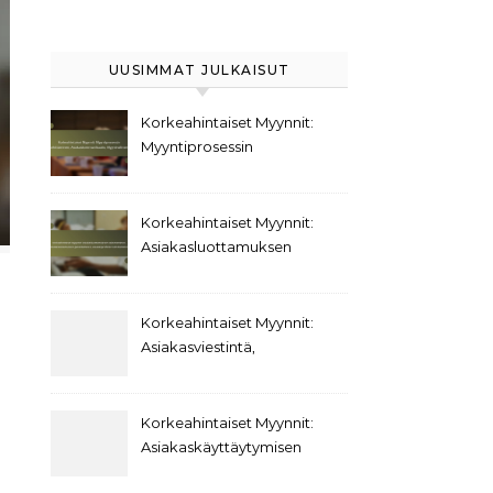
UUSIMMAT JULKAISUT
Korkeahintaiset Myynnit:
Myyntiprosessin
kehittäminen,
Asiakaskommunikaatio,
Myyntivälineet
Korkeahintaiset Myynnit:
Asiakasluottamuksen
rakentaminen,
Asiakaskokemuksen
parantaminen,
Korkeahintaiset Myynnit:
Asiakasprofiilien
Asiakasviestintä,
kehittäminen
Päätöksentekokäyttäytyminen,
Asiakassuhteet
Korkeahintaiset Myynnit:
Asiakaskäyttäytymisen
trendit,