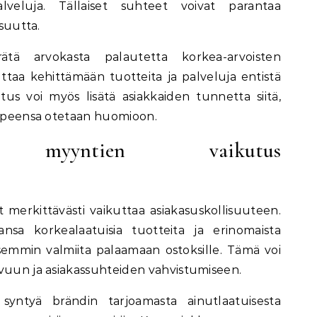
palveluja. Tällaiset suhteet voivat parantaa
isuutta.
rätä arvokasta palautetta korkea-arvoisten
uttaa kehittämään tuotteita ja palveluja entistä
s voi myös lisätä asiakkaiden tunnetta siitä,
tarpeensa otetaan huomioon.
ten myyntien vaikutus
 merkittävästi vaikuttaa asiakasuskollisuuteen.
nsa korkealaatuisia tuotteita ja erinomaista
emmin valmiita palaamaan ostoksille. Tämä voi
svuun ja asiakassuhteiden vahvistumiseen.
 syntyä brändin tarjoamasta ainutlaatuisesta