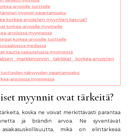
rkea-arvoisille tuotteille
ntäminen myynnin parantamiseksi
kea korkea-arvoisten myyntien kasvua?
at korkea-arvoisille myynneille
rkea-arvoisissa myynneissä
giat korkea-arvoisille tuotteille
sosiaalisessa mediassa
ian kautta saavutetuista myynneistä
lisen markkinoinnin taktiikat korkea-arvoisten
 tuotteiden näkyvyyden parantamiseksi
rkea-arvoisissa myynneissä
iset myynnit ovat tärkeitä?
ärkeitä, koska ne voivat merkittävästi parantaa
ilannetta ja brändin arvoa. Ne syventävät
 asiakasuskollisuutta, mikä on elintärkeää