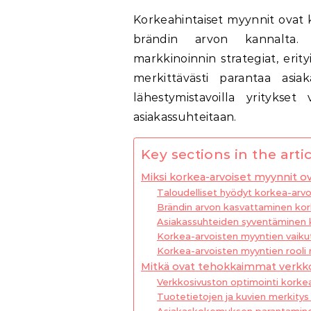
Korkeahintaiset myynnit ovat keskeisiä yritysten taloudellisen menestyksen ja
brändin arvon kannalta. 
markkinoinnin strategiat, erit
merkittävästi parantaa asia
lähestymistavoilla yritykset
asiakassuhteitaan.
Key sections in the artic
Miksi korkea-arvoiset myynnit ov
Taloudelliset hyödyt korkea-arvo
Brändin arvon kasvattaminen korke
Asiakassuhteiden syventäminen k
Korkea-arvoisten myyntien vaiku
Korkea-arvoisten myyntien rooli 
Mitkä ovat tehokkaimmat verkkom
Verkkosivuston optimointi korkea-
Tuotetietojen ja kuvien merkitys
Asiakaskokemuksen parantamine