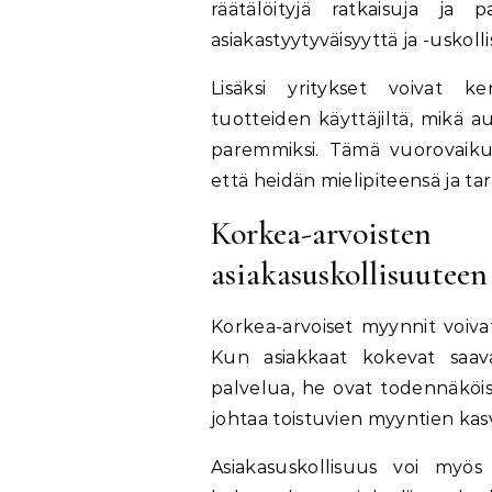
räätälöityjä ratkaisuja ja 
asiakastyytyväisyyttä ja -uskoll
Lisäksi yritykset voivat ke
tuotteiden käyttäjiltä, mikä a
paremmiksi. Tämä vuorovaikutu
että heidän mielipiteensä ja 
Korkea-arvois
asiakasuskollisuuteen
Korkea-arvoiset myynnit voivat
Kun asiakkaat kokevat saava
palvelua, he ovat todennäköis
johtaa toistuvien myyntien ka
Asiakasuskollisuus voi myös