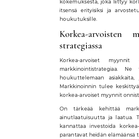
kokemuksesta, joka liittyy kor
itsensä erityisiksi ja arvoste
houkutuksille.
Korkea-arvoisten 
strategiassa
Korkea-arvoiset myynnit
markkinointistrategiaa. Ne 
houkuttelemaan asiakkaita, j
Markkinoinnin tulee keskitty
korkea-arvoiset myynnit onnist
On tärkeää kehittää markki
ainutlaatuisuutta ja laatua. T
kannattaa investoida korkea-
parantavat heidän elämäänsä ta