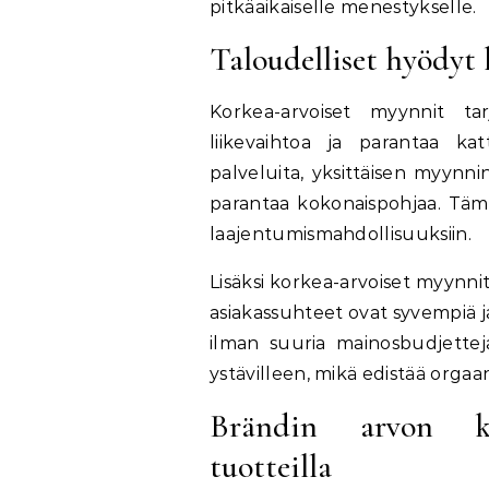
pitkäaikaiselle menestykselle.
Taloudelliset hyödyt 
Korkea-arvoiset myynnit tar
liikevaihtoa ja parantaa ka
palveluita, yksittäisen myynn
parantaa kokonaispohjaa. Tämä
laajentumismahdollisuuksiin.
Lisäksi korkea-arvoiset myynni
asiakassuhteet ovat syvempiä ja
ilman suuria mainosbudjetteja
ystävilleen, mikä edistää orgaa
Brändin arvon kas
tuotteilla