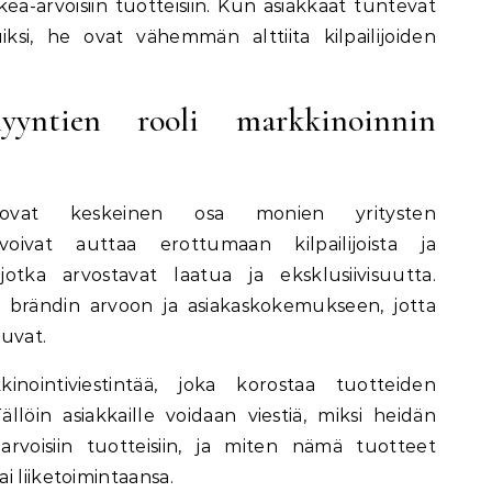
kea-arvoisiin tuotteisiin. Kun asiakkaat tuntevat
tuiksi, he ovat vähemmän alttiita kilpailijoiden
myyntien rooli markkinoinnin
 ovat keskeinen osa monien yritysten
voivat auttaa erottumaan kilpailijoista ja
otka arvostavat laatua ja eksklusiivisuutta.
ä brändin arvoon ja asiakaskokemukseen, jotta
uvat.
nointiviestintää, joka korostaa tuotteiden
ällöin asiakkaille voidaan viestiä, miksi heidän
arvoisiin tuotteisiin, ja miten nämä tuotteet
i liiketoimintaansa.