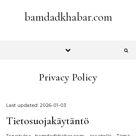
Skip to content
bamdadkhabar.com
Privacy Policy
Last updated: 2026-01-03
Tietosuojakäytäntö
Tervetuloa bamdadkhabar.com -sivustolle. Tämä