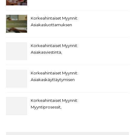
kehittäminen,
Asiakaskommunikaatio,
Myyntivälineet
Korkeahintaiset Myynnit:
Asiakasluottamuksen
rakentaminen,
Asiakaskokemuksen
parantaminen,
Korkeahintaiset Myynnit:
Asiakasprofiilien
Asiakasviestintä,
kehittäminen
Päätöksentekokäyttäytyminen,
Asiakassuhteet
Korkeahintaiset Myynnit:
Asiakaskäyttäytymisen
trendit,
Asiakasviestintästrategiat,
Asiakasarvo
Korkeahintaiset Myynnit:
Myyntiprosessit,
Asiakaspolut,
Markkinointiviestintä