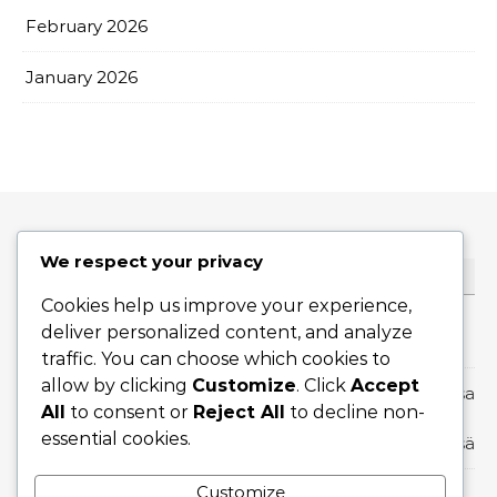
February 2026
January 2026
We respect your privacy
KATEGORIAT
Cookies help us improve your experience,
deliver personalized content, and analyze
Asiakaspsykologia korkeahintaisissa myynneissä
traffic. You can choose which cookies to
allow by clicking
Customize
. Click
Accept
Kaupan päättämistekniikat korkeahintaisissa
All
to consent or
Reject All
to decline non-
essential cookies.
myynneissä
Customize
Myyntistrategiat korkeahintaisille myynneille