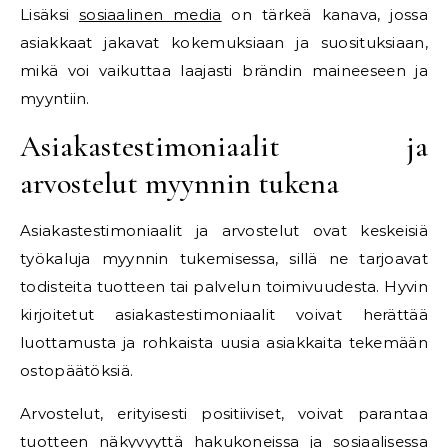
Lisäksi
sosiaalinen media
on tärkeä kanava, jossa
asiakkaat jakavat kokemuksiaan ja suosituksiaan,
mikä voi vaikuttaa laajasti brändin maineeseen ja
myyntiin.
Asiakastestimoniaalit ja
arvostelut myynnin tukena
Asiakastestimoniaalit ja arvostelut ovat keskeisiä
työkaluja myynnin tukemisessa, sillä ne tarjoavat
todisteita tuotteen tai palvelun toimivuudesta. Hyvin
kirjoitetut asiakastestimoniaalit voivat herättää
luottamusta ja rohkaista uusia asiakkaita tekemään
ostopäätöksiä.
Arvostelut, erityisesti positiiviset, voivat parantaa
tuotteen näkyvyyttä hakukoneissa ja sosiaalisessa