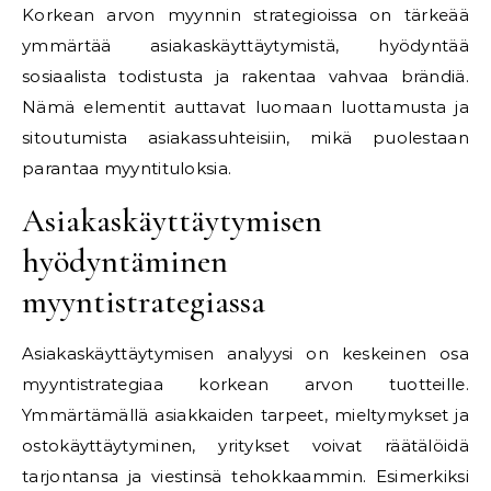
Korkean arvon myynnin strategioissa on tärkeää
ymmärtää asiakaskäyttäytymistä, hyödyntää
sosiaalista todistusta ja rakentaa vahvaa brändiä.
Nämä elementit auttavat luomaan luottamusta ja
sitoutumista asiakassuhteisiin, mikä puolestaan
parantaa myyntituloksia.
Asiakaskäyttäytymisen
hyödyntäminen
myyntistrategiassa
Asiakaskäyttäytymisen analyysi on keskeinen osa
myyntistrategiaa korkean arvon tuotteille.
Ymmärtämällä asiakkaiden tarpeet, mieltymykset ja
ostokäyttäytyminen, yritykset voivat räätälöidä
tarjontansa ja viestinsä tehokkaammin. Esimerkiksi