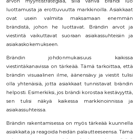
arvon myyntistrategiaa, sillä vahva brändi luo
luottamusta ja erottuvuutta markkinoilla. Asiakkaat
ovat usein valmiita maksamaan enemmän
brändistä, johon he luottavat. Brändin arvot ja
viestintä vaikuttavat suoraan asiakassuhteisiin ja
asiakaskokemukseen.
Brändin johdonmukaisuus kaikissa
viestintäkanavissa on tärkeää. Tämä tarkoittaa, että
brändin visuaalinen ilme, äänensävy ja viestit tulisi
olla yhtenäisiä, jotta asiakkaat tunnistavat brändin
helposti. Esimerkiksi, jos brändi korostaa kestävyyttä,
sen tulisi näkyä kaikessa markkinoinnissa ja
asiakassuhteissa.
Brändin rakentamisessa on myös tärkeää kuunnella
asiakkaita ja reagoida heidän palautteeseensa. Tämä