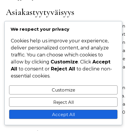
Asiakastyytyväisyys
Asiakastyytyväisyys on olennainen tekijä korkean
We respect your privacy
arvon myynnissä, sillä tyytyväiset asiakkaat ovat
Cookies help us improve your experience,
todennäköisemmin valmiita investoimaan
deliver personalized content, and analyze
suurempia summia. Tyytyväisyyttä voidaan mitata
traffic. You can choose which cookies to
esimerkiksi asiakaskyselyillä tai Net Promoter Score
allow by clicking
Customize
. Click
Accept
(NPS) -mittarilla, joka arvioi asiakkaiden halukkuutta
All
to consent or
Reject All
to decline non-
suositella brändiä muille.
essential cookies.
Hyvä asiakastyytyväisyys voi johtaa korkeampiin
Customize
asiakasuskollisuuslukuihin ja vähentää asiakaspakoa.
Reject All
Tavoitteena on saavuttaa
asiakastyytyväisyysprosentti, joka ylittää 80
Accept All
prosenttia, mikä viittaa vahvaan asiakassuhteeseen.