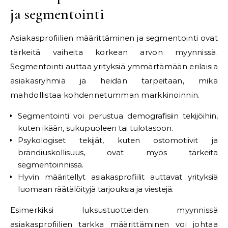
ja segmentointi
Asiakasprofiilien määrittäminen ja segmentointi ovat
tärkeitä vaiheita korkean arvon myynnissä.
Segmentointi auttaa yrityksiä ymmärtämään erilaisia
asiakasryhmiä ja heidän tarpeitaan, mikä
mahdollistaa kohdennetumman markkinoinnin.
Segmentointi voi perustua demografisiin tekijöihin,
kuten ikään, sukupuoleen tai tulotasoon.
Psykologiset tekijät, kuten ostomotiivit ja
brändiuskollisuus, ovat myös tärkeitä
segmentoinnissa.
Hyvin määritellyt asiakasprofiilit auttavat yrityksiä
luomaan räätälöityjä tarjouksia ja viestejä.
Esimerkiksi luksustuotteiden myynnissä
asiakasprofiilien tarkka määrittäminen voi johtaa