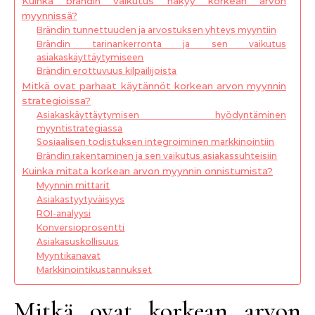
Kuinka brändin vaikutus näkyy korkean arvon
myynnissä?
Brändin tunnettuuden ja arvostuksen yhteys myyntiin
Brändin tarinankerronta ja sen vaikutus
asiakaskäyttäytymiseen
Brändin erottuvuus kilpailijoista
Mitkä ovat parhaat käytännöt korkean arvon myynnin
strategioissa?
Asiakaskäyttäytymisen hyödyntäminen
myyntistrategiassa
Sosiaalisen todistuksen integroiminen markkinointiin
Brändin rakentaminen ja sen vaikutus asiakassuhteisiin
Kuinka mitata korkean arvon myynnin onnistumista?
Myynnin mittarit
Asiakastyytyväisyys
ROI-analyysi
Konversioprosentti
Asiakasuskollisuus
Myyntikanavat
Markkinointikustannukset
Mitkä ovat korkean arvon