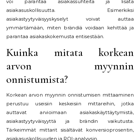
voi parantaa asiakassuhteita ja lisätä
asiakasuskollisuutta. Esimerkiksi
asiakastyytyväisyyskyselyt voivat auttaa
ymmärtämään, miten brändiä voidaan kehittää ja
parantaa asiakaskokemusta entisestään.
Kuinka mitata korkean
arvon myynnin
onnistumista?
Korkean arvon myynnin onnistumisen mittaaminen
perustuu useisiin keskeisiin mittareihin, jotka
auttavat arvioimaan asiakaskäyttäytymistä,
asiakastyytyväisyyttä ja brändin vaikutusta.
Tärkeimmät mittarit sisältävät konversioprosentin,
asiakasuskollisuuden ja ROI-analyysin.