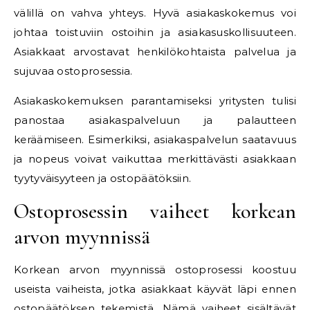
välillä on vahva yhteys. Hyvä asiakaskokemus voi
johtaa toistuviin ostoihin ja asiakasuskollisuuteen.
Asiakkaat arvostavat henkilökohtaista palvelua ja
sujuvaa ostoprosessia.
Asiakaskokemuksen parantamiseksi yritysten tulisi
panostaa asiakaspalveluun ja palautteen
keräämiseen. Esimerkiksi, asiakaspalvelun saatavuus
ja nopeus voivat vaikuttaa merkittävästi asiakkaan
tyytyväisyyteen ja ostopäätöksiin.
Ostoprosessin vaiheet korkean
arvon myynnissä
Korkean arvon myynnissä ostoprosessi koostuu
useista vaiheista, jotka asiakkaat käyvät läpi ennen
ostopäätöksen tekemistä. Nämä vaiheet sisältävät