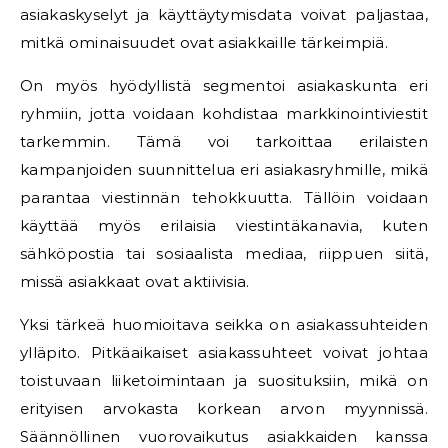
asiakaskyselyt ja käyttäytymisdata voivat paljastaa,
mitkä ominaisuudet ovat asiakkaille tärkeimpiä.
On myös hyödyllistä segmentoi asiakaskunta eri
ryhmiin, jotta voidaan kohdistaa markkinointiviestit
tarkemmin. Tämä voi tarkoittaa erilaisten
kampanjoiden suunnittelua eri asiakasryhmille, mikä
parantaa viestinnän tehokkuutta. Tällöin voidaan
käyttää myös erilaisia viestintäkanavia, kuten
sähköpostia tai sosiaalista mediaa, riippuen siitä,
missä asiakkaat ovat aktiivisia.
Yksi tärkeä huomioitava seikka on asiakassuhteiden
ylläpito. Pitkäaikaiset asiakassuhteet voivat johtaa
toistuvaan liiketoimintaan ja suosituksiin, mikä on
erityisen arvokasta korkean arvon myynnissä.
Säännöllinen vuorovaikutus asiakkaiden kanssa