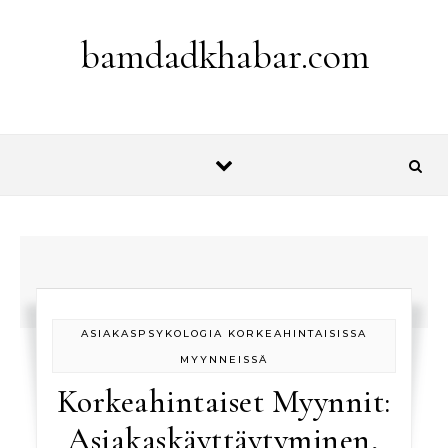
Skip to content
bamdadkhabar.com
ASIAKASPSYKOLOGIA KORKEAHINTAISISSA
MYYNNEISSÄ
Korkeahintaiset Myynnit:
Asiakaskäyttäytyminen,