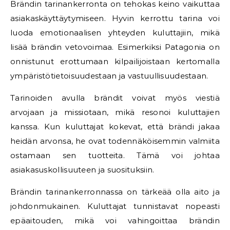
Brändin tarinankerronta on tehokas keino vaikuttaa
asiakaskäyttäytymiseen. Hyvin kerrottu tarina voi
luoda emotionaalisen yhteyden kuluttajiin, mikä
lisää brändin vetovoimaa. Esimerkiksi Patagonia on
onnistunut erottumaan kilpailijoistaan kertomalla
ympäristötietoisuudestaan ja vastuullisuudestaan.
Tarinoiden avulla brändit voivat myös viestiä
arvojaan ja missiotaan, mikä resonoi kuluttajien
kanssa. Kun kuluttajat kokevat, että brändi jakaa
heidän arvonsa, he ovat todennäköisemmin valmiita
ostamaan sen tuotteita. Tämä voi johtaa
asiakasuskollisuuteen ja suosituksiin.
Brändin tarinankerronnassa on tärkeää olla aito ja
johdonmukainen. Kuluttajat tunnistavat nopeasti
epäaitouden, mikä voi vahingoittaa brändin