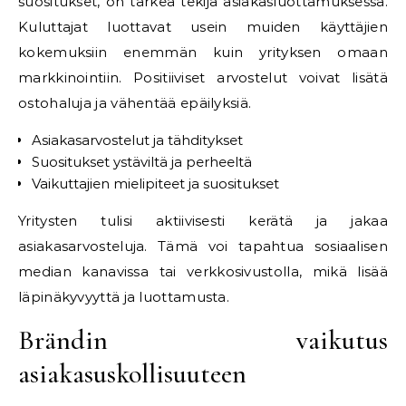
suositukset, on tärkeä tekijä asiakasluottamuksessa.
Kuluttajat luottavat usein muiden käyttäjien
kokemuksiin enemmän kuin yrityksen omaan
markkinointiin. Positiiviset arvostelut voivat lisätä
ostohaluja ja vähentää epäilyksiä.
Asiakasarvostelut ja tähditykset
Suositukset ystäviltä ja perheeltä
Vaikuttajien mielipiteet ja suositukset
Yritysten tulisi aktiivisesti kerätä ja jakaa
asiakasarvosteluja. Tämä voi tapahtua sosiaalisen
median kanavissa tai verkkosivustolla, mikä lisää
läpinäkyvyyttä ja luottamusta.
Brändin vaikutus
asiakasuskollisuuteen