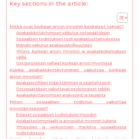
Key sections in the article:
Mitkä ovat korkean arvon myynnin keskeiset tekijät?
Asiakaskäyttäytymisen vaikutus ostopäätöksiin
Sosiaalisen todistuksen rooli asiakasluottamuksessa
Brändin vaikutus asiakasuskollisuuteen
Yhteys korkean arvon myynnin ja asiakaskokemuksen
välillä
Ostoprosessin vaiheet korkean arvon myynnissä
Kuinka asiakaskäyttäytyminen vaikuttaa korkean
arvon myyntiin?
Asiakasprofiilien määrittäminen ja segmentointi
Ostopäätöksiin vaikuttavat psykologiset tekijät
Asiakaskäyttäytymisen analysointi ja seuranta
Miten sosiaalinen todistus vaikuttaa
myyntiprosessiin?
Erilaiset sosiaalisen todistuksen muodot
Asiakastestimoniaalit ja arvostelut myynnin tukena
Yhteisöjen ja verkostojen merkitys sosiaalisessa
todistuksessa