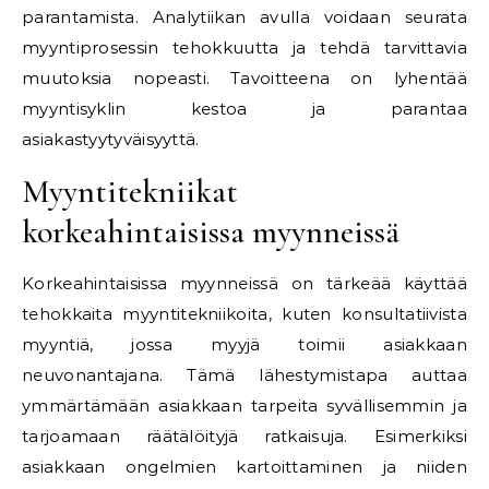
parantamista. Analytiikan avulla voidaan seurata
myyntiprosessin tehokkuutta ja tehdä tarvittavia
muutoksia nopeasti. Tavoitteena on lyhentää
myyntisyklin kestoa ja parantaa
asiakastyytyväisyyttä.
Myyntitekniikat
korkeahintaisissa myynneissä
Korkeahintaisissa myynneissä on tärkeää käyttää
tehokkaita myyntitekniikoita, kuten konsultatiivista
myyntiä, jossa myyjä toimii asiakkaan
neuvonantajana. Tämä lähestymistapa auttaa
ymmärtämään asiakkaan tarpeita syvällisemmin ja
tarjoamaan räätälöityjä ratkaisuja. Esimerkiksi
asiakkaan ongelmien kartoittaminen ja niiden