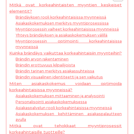
Mitkä ovat korkeahintaisten myyntien keskeiset
elementit?
Brändäyksen rooli korkeahintaisissa myynneissä
Asiakaskokemuksen merkitys myyntiprosessissa
Myyntiprosessin vaiheet korkeahintaisissa myynneissä
Yhteys brändäyksen ja asiakaskokemuksen välillä
Myyntiprosessin optimointi korkeahintaisissa
myynneissä
Kuinka brändäys vaikuttaa korkeahintaisiin myynteihin?
Brändin arvon rakentaminen
Brändin erottuvuus kilpailijoista
Brändin tarinan merkitys asiakassuhteissa
Brändin visuaalinen identiteetti ja sen vaikutus
Miten asiakaskokemus voidaan optimoida
korkeahintaisissa myynneissä?
Asiakaskokemuksen mittaaminen ja analysointi
Personalisointi asiakaskokemuksessa
Asiakaspalvelun rooli korkeahintaisissa myynneissä
Asiakaskokemuksen kehittäminen asiakaspalautteen
avulla
Mitkä ovat tehokkaat myyntiprosessit
korkeahintaisille tuotteille?