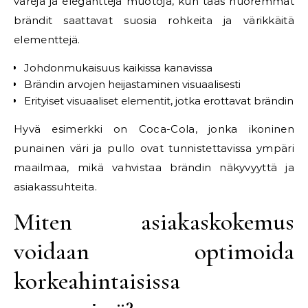
värejä ja elegantteja muotoja, kun taas nuoremmat
brändit saattavat suosia rohkeita ja värikkäitä
elementtejä.
Johdonmukaisuus kaikissa kanavissa
Brändin arvojen heijastaminen visuaalisesti
Erityiset visuaaliset elementit, jotka erottavat brändin
Hyvä esimerkki on Coca-Cola, jonka ikoninen
punainen väri ja pullo ovat tunnistettavissa ympäri
maailmaa, mikä vahvistaa brändin näkyvyyttä ja
asiakassuhteita.
Miten asiakaskokemus
voidaan optimoida
korkeahintaisissa