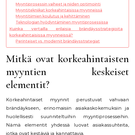
Myyntiprosessin vaiheet ja niiden optimointi
Myyntitekniikat korkeahintaisissa myynneissä
Myyntitiimien koulutus ja kehittäminen
Teknologian hyödyntäminen myyntiprosessissa
Kuinka vertailla erilaisia brändäysstrategioita
korkeahintaisissa myynneissä?
Perinteiset vs. modernit brändäysstrategiat
Mitkä ovat korkeahintaisten
myyntien keskeiset
elementit?
Korkeahintaiset myynnit perustuvat vahvaan
brändäykseen, erinomaisiin asiakaskokemuksiin ja
huolellisesti suunniteltuihin myyntiprosesseihin.
Nämä elementit yhdessä luovat asiakassuhteita,
jotka ovat kestäviä ja kannattavia.