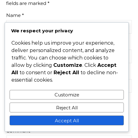
fields are marked
*
Name
*
We respect your privacy
Cookies help us improve your experience,
Email
*
deliver personalized content, and analyze
traffic. You can choose which cookies to
allow by clicking
Customize
. Click
Accept
All
to consent or
Reject All
to decline non-
Website
essential cookies.
Customize
Reject All
Save my name, email, and website in this browser for
the next time I comment.
Accept All
Comment
*