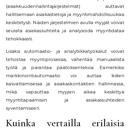
(asiakkuudenhallintajärjestelmät) auttavat
hallitsemaan asiakastietoja ja myyntimahdollisuuksia
keskitetysti. Näiden järjestelmien avulla myyjät voivat
seurata asiakassuhteita ja analysoida myyntidataa
tehokkaasti.
Lisäksi automaatio- ja analytiikkatyökalut voivat
tehostaa myyntiprosessia, vähentää manuaalista
työtä ja parantaa päätöksentekoa. Esimerkiksi
markkinointiautomaatio voi auttaa liidien
kasvattamisessa ja asiakaskontaktien hallinnassa,
mikä vapauttaa myyjien aikaa keskittyä
myyntitapaamisiin ja asiakassuhteiden
syventämiseen.
Kuinka vertailla erilaisia