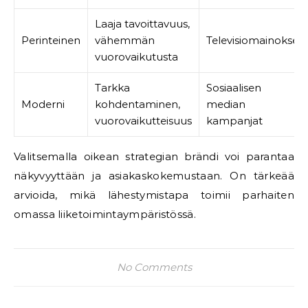
Laaja tavoittavuus,
Perinteinen
vähemmän
Televisiomainokset
vuorovaikutusta
Tarkka
Sosiaalisen
Moderni
kohdentaminen,
median
vuorovaikutteisuus
kampanjat
Valitsemalla oikean strategian brändi voi parantaa
näkyvyyttään ja asiakaskokemustaan. On tärkeää
arvioida, mikä lähestymistapa toimii parhaiten
omassa liiketoimintaympäristössä.
No Comments