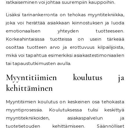
ratkaiseminen voi johtaa suurempiin kauppoihin.
Lisäksi tarinankerronta on tehokas myyntitekniikka,
joka voi herättää asiakkaan kiinnostuksen ja luoda
emotionaalisen yhteyden tuotteeseen.
Korkeahintaisissa tuotteissa on usein tärkeää
osoittaa tuotteen arvo ja erottuvuus kilpailijoista,
mikä voi tapahtua esimerkiksi asiakastestimoniaalien
tai tapaustutkimusten avulla.
Myyntitiimien koulutus ja
kehittäminen
Myyntitiimien koulutus on keskeinen osa tehokasta
myyntiprosessia. Koulutuksessa tulisi keskittyä
myyntitekniikoiden, asiakaspalvelun ja
tuotetietouden kehittämiseen. Säännölliset