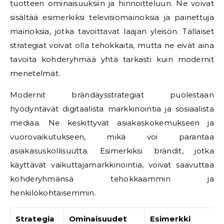
tuotteen ominaisuuksiin ja hinnoitteluun. Ne voivat
sisältää esimerkiksi televisiomainoksia ja painettuja
mainoksia, jotka tavoittavat laajan yleisön. Tällaiset
strategiat voivat olla tehokkaita, mutta ne eivät aina
tavoita kohderyhmää yhtä tarkasti kuin modernit
menetelmät.
Modernit brändäysstrategiat puolestaan
hyödyntävät digitaalista markkinointia ja sosiaalista
mediaa. Ne keskittyvät asiakaskokemukseen ja
vuorovaikutukseen, mikä voi parantaa
asiakasuskollisuutta. Esimerkiksi brändit, jotka
käyttävät vaikuttajamarkkinointia, voivat saavuttaa
kohderyhmänsä tehokkaammin ja
henkilökohtaisemmin.
Strategia
Ominaisuudet
Esimerkki