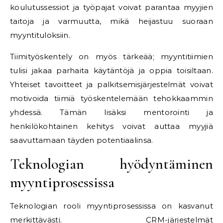
koulutussessiot ja työpajat voivat parantaa myyjien
taitoja ja varmuutta, mikä heijastuu suoraan
myyntituloksiin.
Tiimityöskentely on myös tärkeää; myyntitiimien
tulisi jakaa parhaita käytäntöjä ja oppia toisiltaan.
Yhteiset tavoitteet ja palkitsemisjärjestelmät voivat
motivoida tiimiä työskentelemään tehokkaammin
yhdessä. Tämän lisäksi mentorointi ja
henkilökohtainen kehitys voivat auttaa myyjiä
saavuttamaan täyden potentiaalinsa.
Teknologian hyödyntäminen
myyntiprosessissa
Teknologian rooli myyntiprosessissa on kasvanut
merkittävästi. CRM-järjestelmät