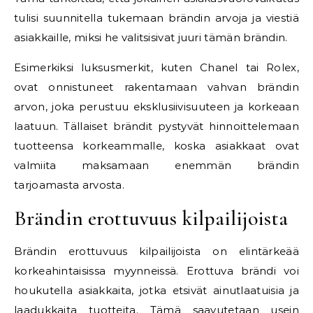
tulisi suunnitella tukemaan brändin arvoja ja viestiä
asiakkaille, miksi he valitsisivat juuri tämän brändin.
Esimerkiksi luksusmerkit, kuten Chanel tai Rolex,
ovat onnistuneet rakentamaan vahvan brändin
arvon, joka perustuu eksklusiivisuuteen ja korkeaan
laatuun. Tällaiset brändit pystyvät hinnoittelemaan
tuotteensa korkeammalle, koska asiakkaat ovat
valmiita maksamaan enemmän brändin
tarjoamasta arvosta.
Brändin erottuvuus kilpailijoista
Brändin erottuvuus kilpailijoista on elintärkeää
korkeahintaisissa myynneissä. Erottuva brändi voi
houkutella asiakkaita, jotka etsivät ainutlaatuisia ja
laadukkaita tuotteita. Tämä saavutetaan usein