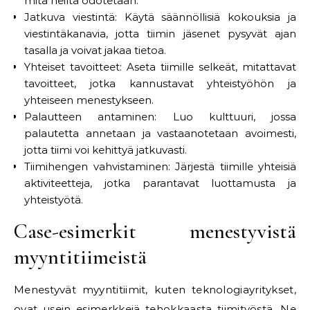
mitä heiltä odotetaan.
Jatkuva viestintä: Käytä säännöllisiä kokouksia ja
viestintäkanavia, jotta tiimin jäsenet pysyvät ajan
tasalla ja voivat jakaa tietoa.
Yhteiset tavoitteet: Aseta tiimille selkeät, mitattavat
tavoitteet, jotka kannustavat yhteistyöhön ja
yhteiseen menestykseen.
Palautteen antaminen: Luo kulttuuri, jossa
palautetta annetaan ja vastaanotetaan avoimesti,
jotta tiimi voi kehittyä jatkuvasti.
Tiimihengen vahvistaminen: Järjestä tiimille yhteisiä
aktiviteetteja, jotka parantavat luottamusta ja
yhteistyötä.
Case-esimerkit menestyvistä
myyntitiimeistä
Menestyvät myyntitiimit, kuten teknologiayritykset,
ovat usein esimerkkejä tehokkaasta tiimityöstä. Ne