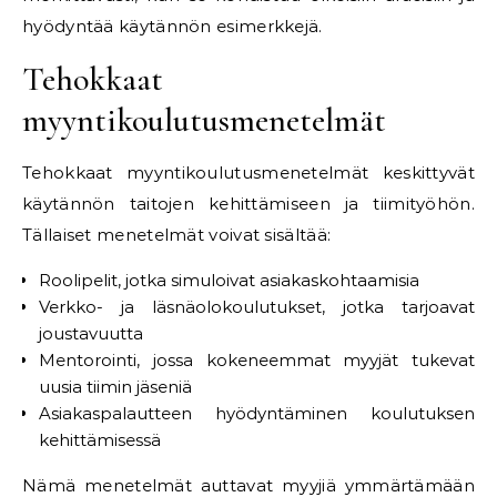
hyödyntää käytännön esimerkkejä.
Tehokkaat
myyntikoulutusmenetelmät
Tehokkaat myyntikoulutusmenetelmät keskittyvät
käytännön taitojen kehittämiseen ja tiimityöhön.
Tällaiset menetelmät voivat sisältää:
Roolipelit, jotka simuloivat asiakaskohtaamisia
Verkko- ja läsnäolokoulutukset, jotka tarjoavat
joustavuutta
Mentorointi, jossa kokeneemmat myyjät tukevat
uusia tiimin jäseniä
Asiakaspalautteen hyödyntäminen koulutuksen
kehittämisessä
Nämä menetelmät auttavat myyjiä ymmärtämään