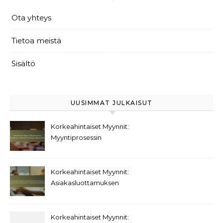
Ota yhteys
Tietoa meistä
Sisältö
UUSIMMAT JULKAISUT
Korkeahintaiset Myynnit:
Myyntiprosessin
kehittäminen,
Asiakaskommunikaatio,
Myyntivälineet
Korkeahintaiset Myynnit:
Asiakasluottamuksen
rakentaminen,
Asiakaskokemuksen
parantaminen,
Korkeahintaiset Myynnit: