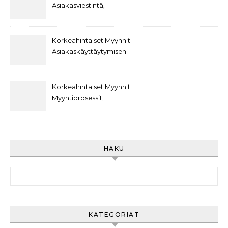
Asiakasprofiilien
Asiakasviestintä,
kehittäminen
Päätöksentekokäyttäytyminen,
Asiakassuhteet
Korkeahintaiset Myynnit:
Asiakaskäyttäytymisen
trendit,
Asiakasviestintästrategiat,
Asiakasarvo
Korkeahintaiset Myynnit:
Myyntiprosessit,
Asiakaspolut,
Markkinointiviestintä
HAKU
Search for:
KATEGORIAT