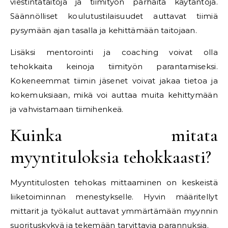
viestintätaitoja ja tiimityön parhaita käytäntöjä.
Säännölliset koulutustilaisuudet auttavat tiimiä
pysymään ajan tasalla ja kehittämään taitojaan.
Lisäksi mentorointi ja coaching voivat olla
tehokkaita keinoja tiimityön parantamiseksi.
Kokeneemmat tiimin jäsenet voivat jakaa tietoa ja
kokemuksiaan, mikä voi auttaa muita kehittymään
ja vahvistamaan tiimihenkeä.
Kuinka mitata
myyntituloksia tehokkaasti?
Myyntitulosten tehokas mittaaminen on keskeistä
liiketoiminnan menestykselle. Hyvin määritellyt
mittarit ja työkalut auttavat ymmärtämään myynnin
suorituskykyä ja tekemään tarvittavia parannuksia.