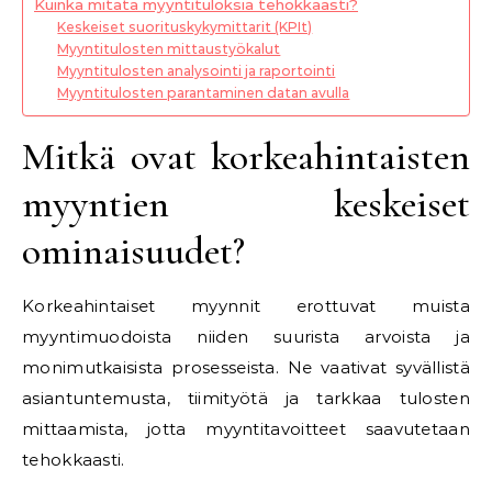
Kuinka mitata myyntituloksia tehokkaasti?
Keskeiset suorituskykymittarit (KPIt)
Myyntitulosten mittaustyökalut
Myyntitulosten analysointi ja raportointi
Myyntitulosten parantaminen datan avulla
Mitkä ovat korkeahintaisten
myyntien keskeiset
ominaisuudet?
Korkeahintaiset myynnit erottuvat muista
myyntimuodoista niiden suurista arvoista ja
monimutkaisista prosesseista. Ne vaativat syvällistä
asiantuntemusta, tiimityötä ja tarkkaa tulosten
mittaamista, jotta myyntitavoitteet saavutetaan
tehokkaasti.