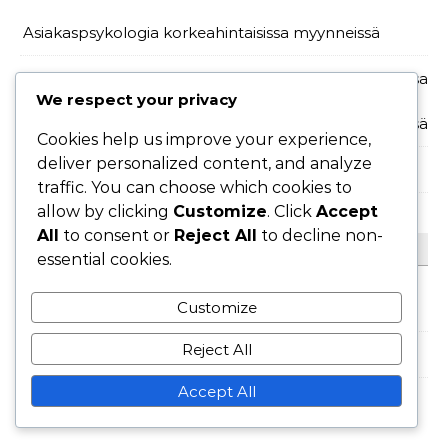
Asiakaspsykologia korkeahintaisissa myynneissä
Kaupan päättämistekniikat korkeahintaisissa
We respect your privacy
myynneissä
Cookies help us improve your experience,
deliver personalized content, and analyze
Myyntistrategiat korkeahintaisille myynneille
traffic. You can choose which cookies to
allow by clicking
Customize
. Click
Accept
All
to consent or
Reject All
to decline non-
ARKISTO
essential cookies.
Customize
February 2026
Reject All
January 2026
Accept All