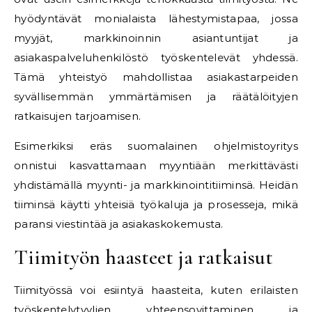
hyödyntävät monialaista lähestymistapaa, jossa
myyjät, markkinoinnin asiantuntijat ja
asiakaspalveluhenkilöstö työskentelevät yhdessä.
Tämä yhteistyö mahdollistaa asiakastarpeiden
syvällisemmän ymmärtämisen ja räätälöityjen
ratkaisujen tarjoamisen.
Esimerkiksi eräs suomalainen ohjelmistoyritys
onnistui kasvattamaan myyntiään merkittävästi
yhdistämällä myynti- ja markkinointitiiminsä. Heidän
tiiminsä käytti yhteisiä työkaluja ja prosesseja, mikä
paransi viestintää ja asiakaskokemusta.
Tiimityön haasteet ja ratkaisut
Tiimityössä voi esiintyä haasteita, kuten erilaisten
työskentelytyylien yhteensovittaminen ja