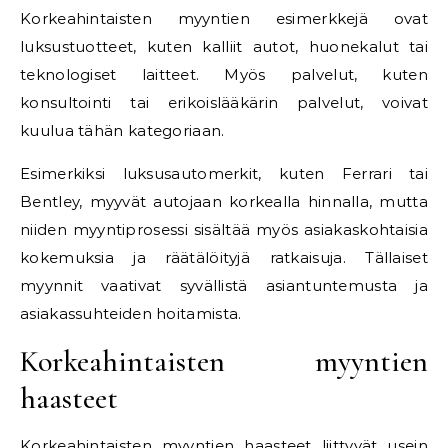
Korkeahintaisten myyntien esimerkkejä ovat
luksustuotteet, kuten kalliit autot, huonekalut tai
teknologiset laitteet. Myös palvelut, kuten
konsultointi tai erikoislääkärin palvelut, voivat
kuulua tähän kategoriaan.
Esimerkiksi luksusautomerkit, kuten Ferrari tai
Bentley, myyvät autojaan korkealla hinnalla, mutta
niiden myyntiprosessi sisältää myös asiakaskohtaisia
kokemuksia ja räätälöityjä ratkaisuja. Tällaiset
myynnit vaativat syvällistä asiantuntemusta ja
asiakassuhteiden hoitamista.
Korkeahintaisten myyntien
haasteet
Korkeahintaisten myyntien haasteet liittyvät usein