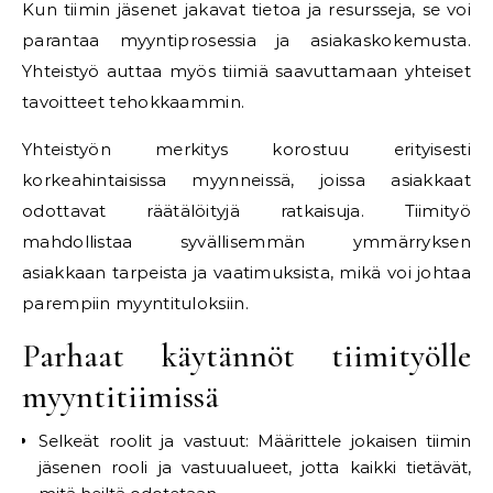
Kun tiimin jäsenet jakavat tietoa ja resursseja, se voi
parantaa myyntiprosessia ja asiakaskokemusta.
Yhteistyö auttaa myös tiimiä saavuttamaan yhteiset
tavoitteet tehokkaammin.
Yhteistyön merkitys korostuu erityisesti
korkeahintaisissa myynneissä, joissa asiakkaat
odottavat räätälöityjä ratkaisuja. Tiimityö
mahdollistaa syvällisemmän ymmärryksen
asiakkaan tarpeista ja vaatimuksista, mikä voi johtaa
parempiin myyntituloksiin.
Parhaat käytännöt tiimityölle
myyntitiimissä
Selkeät roolit ja vastuut: Määrittele jokaisen tiimin
jäsenen rooli ja vastuualueet, jotta kaikki tietävät,