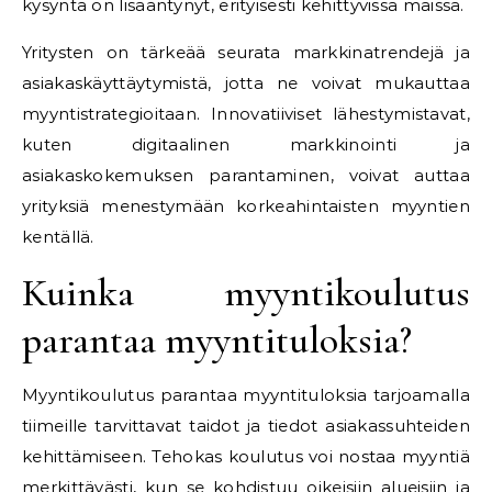
kysyntä on lisääntynyt, erityisesti kehittyvissä maissa.
Yritysten on tärkeää seurata markkinatrendejä ja
asiakaskäyttäytymistä, jotta ne voivat mukauttaa
myyntistrategioitaan. Innovatiiviset lähestymistavat,
kuten digitaalinen markkinointi ja
asiakaskokemuksen parantaminen, voivat auttaa
yrityksiä menestymään korkeahintaisten myyntien
kentällä.
Kuinka myyntikoulutus
parantaa myyntituloksia?
Myyntikoulutus parantaa myyntituloksia tarjoamalla
tiimeille tarvittavat taidot ja tiedot asiakassuhteiden
kehittämiseen. Tehokas koulutus voi nostaa myyntiä
merkittävästi, kun se kohdistuu oikeisiin alueisiin ja