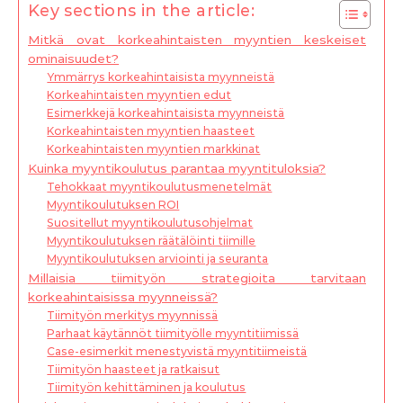
Key sections in the article:
Mitkä ovat korkeahintaisten myyntien keskeiset
ominaisuudet?
Ymmärrys korkeahintaisista myynneistä
Korkeahintaisten myyntien edut
Esimerkkejä korkeahintaisista myynneistä
Korkeahintaisten myyntien haasteet
Korkeahintaisten myyntien markkinat
Kuinka myyntikoulutus parantaa myyntituloksia?
Tehokkaat myyntikoulutusmenetelmät
Myyntikoulutuksen ROI
Suositellut myyntikoulutusohjelmat
Myyntikoulutuksen räätälöinti tiimille
Myyntikoulutuksen arviointi ja seuranta
Millaisia tiimityön strategioita tarvitaan
korkeahintaisissa myynneissä?
Tiimityön merkitys myynnissä
Parhaat käytännöt tiimityölle myyntitiimissä
Case-esimerkit menestyvistä myyntitiimeistä
Tiimityön haasteet ja ratkaisut
Tiimityön kehittäminen ja koulutus